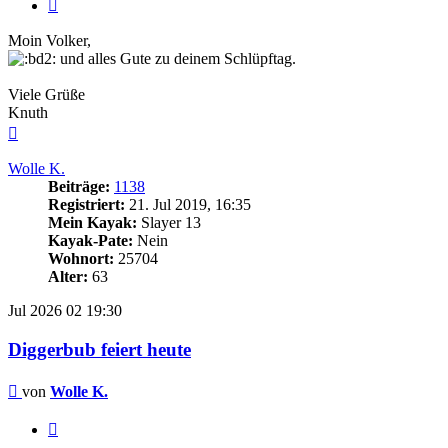
Zitieren
Moin Volker,
und alles Gute zu deinem Schlüpftag.
Viele Grüße
Knuth
Nach
oben
Wolle K.
Beiträge:
1138
Registriert:
21. Jul 2019, 16:35
Mein Kayak:
Slayer 13
Kayak-Pate:
Nein
Wohnort:
25704
Alter:
63
Jul 2026
02
19:30
Diggerbub feiert heute
Beitrag
von
Wolle K.
Zitieren