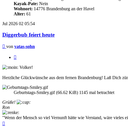
Kayak-Pate:
Nein
Wohnort:
14776 Brandenburg an der Havel
Alter:
61
Jul 2026
02
05:54
Diggerbub feiert heute
Beitrag
von
vatas-sohn
Zitieren
Volker!
Herzliche Glückwünsche aus dem fernen Brandenburg! Laß Dich zünf
Geburtstags-Smiley.gif (66.62 KiB) 1145 mal betrachtet
Grüße!
Ron
"Wenn der Mensch so viel Vernunft hätte wie Verstand, wäre vieles ei
Nach
oben