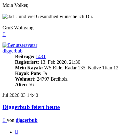
Moin Volker,
und viel Gesundheit wünsche ich Dir.
Gruß Wolfgang
Nach
oben
diggerbub
Beiträge:
1431
Registriert:
13. Feb 2020, 21:30
Mein Kayak:
WS Ride, Radar 135, Native Titan 12
Kayak-Pate:
Ja
Wohnort:
24797 Breiholz
Alter:
56
Jul 2026
03
14:40
Diggerbub feiert heute
Beitrag
von
diggerbub
Zitieren