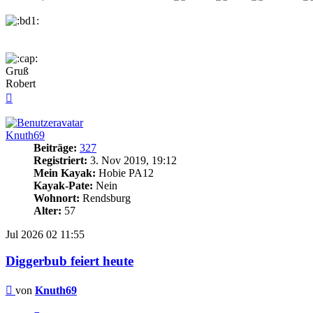
Gruß
Robert
Nach
oben
Knuth69
Beiträge:
327
Registriert:
3. Nov 2019, 19:12
Mein Kayak:
Hobie PA12
Kayak-Pate:
Nein
Wohnort:
Rendsburg
Alter:
57
Jul 2026
02
11:55
Diggerbub feiert heute
Beitrag
von
Knuth69