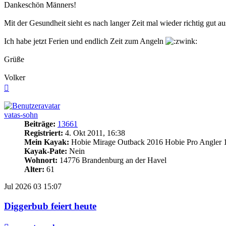
Dankeschön Männers!
Mit der Gesundheit sieht es nach langer Zeit mal wieder richtig gut a
Ich habe jetzt Ferien und endlich Zeit zum Angeln
Grüße
Volker
Nach
oben
vatas-sohn
Beiträge:
13661
Registriert:
4. Okt 2011, 16:38
Mein Kayak:
Hobie Mirage Outback 2016 Hobie Pro Angler 
Kayak-Pate:
Nein
Wohnort:
14776 Brandenburg an der Havel
Alter:
61
Jul 2026
03
15:07
Diggerbub feiert heute
Beitrag