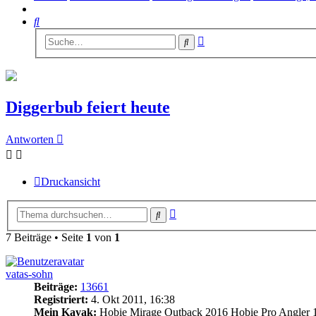
Suche
Erweiterte
Suche
Suche
Diggerbub feiert heute
Antworten
Druckansicht
Erweiterte
Suche
Suche
7 Beiträge • Seite
1
von
1
vatas-sohn
Beiträge:
13661
Registriert:
4. Okt 2011, 16:38
Mein Kayak:
Hobie Mirage Outback 2016 Hobie Pro Angler 