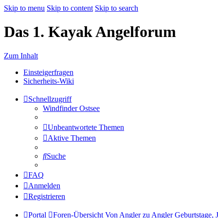
Skip to menu
Skip to content
Skip to search
Das 1. Kayak Angelforum
Zum Inhalt
Einsteigerfragen
Sicherheits-Wiki
Schnellzugriff
Windfinder Ostsee
Unbeantwortete Themen
Aktive Themen
Suche
FAQ
Anmelden
Registrieren
Portal
Foren-Übersicht
Von Angler zu Angler
Geburtstage, 