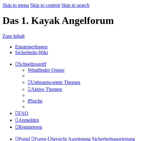
Skip to menu
Skip to content
Skip to search
Das 1. Kayak Angelforum
Zum Inhalt
Einsteigerfragen
Sicherheits-Wiki
Schnellzugriff
Windfinder Ostsee
Unbeantwortete Themen
Aktive Themen
Suche
FAQ
Anmelden
Registrieren
Portal
Foren-Übersicht
Ausrüstung
Sicherheitsausrüstung