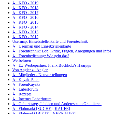
↳ KFO - 2019
↳ KFO - 2018
↳ KFO - 2017
↳ KFO - 2016
↳ KFO - 2015
↳ KFO - 2014
↳ KFO - 2013
↳ KFO - 2012
Usermap, Einsetzstellenkarte und Forentechnik
↳ Usermap und Einsetzstellenkarte
↳ Forentechnik: Lob, Kritik, Fragen, Anregungen und Infos
↳ Forenbedienung: Wie geht das?
Werbeforen
↳ Ex-Werbepartner: Frank Buchholz's Haarjigs
Von Angler zu Angler
↳ Mitglieder - Neuvorstellungen
↳ Kayak-Paten
↳ ForenKayaks
↳ Laberforum
↳ Rezepte
↳ Internes Laberforum
↳ Geburtstage, Jubiläen und Anderes zum Gratulieren
↳ Flohmarkt [SUCHE] [KAUFE]
↳ Flohmarkt [BIETE] [VERKAUFE]