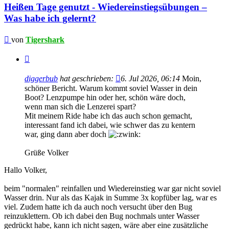
Heißen Tage genutzt - Wiedereinstiegsübungen –
Was habe ich gelernt?
Beitrag
von
Tigershark
Zitieren
diggerbub
hat geschrieben:
6. Jul 2026, 06:14
Moin,
schöner Bericht. Warum kommt soviel Wasser in dein
Boot? Lenzpumpe hin oder her, schön wäre doch,
wenn man sich die Lenzerei spart?
Mit meinem Ride habe ich das auch schon gemacht,
interessant fand ich dabei, wie schwer das zu kentern
war, ging dann aber doch
Grüße Volker
Hallo Volker,
beim "normalen" reinfallen und Wiedereinstieg war gar nicht soviel
Wasser drin. Nur als das Kajak in Summe 3x kopfüber lag, war es
viel. Zudem hatte ich da auch noch versucht über den Bug
reinzuklettern. Ob ich dabei den Bug nochmals unter Wasser
gedrückt habe, kann ich nicht sagen, wäre aber eine zusätzliche