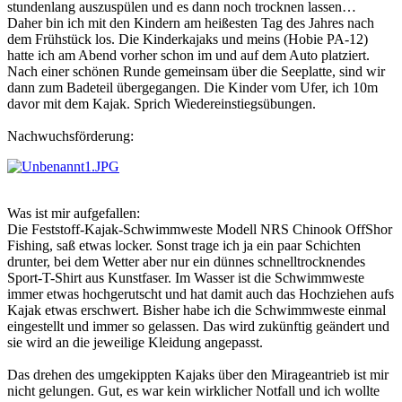
stundenlang auszuspülen und es dann noch trocknen lassen…
Daher bin ich mit den Kindern am heißesten Tag des Jahres nach
dem Frühstück los. Die Kinderkajaks und meins (Hobie PA-12)
hatte ich am Abend vorher schon im und auf dem Auto platziert.
Nach einer schönen Runde gemeinsam über die Seeplatte, sind wir
dann zum Badeteil übergegangen. Die Kinder vom Ufer, ich 10m
davor mit dem Kajak. Sprich Wiedereinstiegsübungen.
Nachwuchsförderung:
Was ist mir aufgefallen:
Die Feststoff-Kajak-Schwimmweste Modell NRS Chinook OffShor
Fishing, saß etwas locker. Sonst trage ich ja ein paar Schichten
drunter, bei dem Wetter aber nur ein dünnes schnelltrocknendes
Sport-T-Shirt aus Kunstfaser. Im Wasser ist die Schwimmweste
immer etwas hochgerutscht und hat damit auch das Hochziehen aufs
Kajak etwas erschwert. Bisher habe ich die Schwimmweste einmal
eingestellt und immer so gelassen. Das wird zukünftig geändert und
sie wird an die jeweilige Kleidung angepasst.
Das drehen des umgekippten Kajaks über den Mirageantrieb ist mir
nicht gelungen. Gut, es war kein wirklicher Notfall und ich wollte