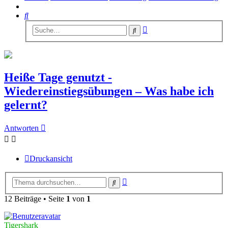
Suche
Erweiterte
Suche
Suche
Heiße Tage genutzt -
Wiedereinstiegsübungen – Was habe ich
gelernt?
Antworten
Druckansicht
Erweiterte
Suche
Suche
12 Beiträge • Seite
1
von
1
Tigershark