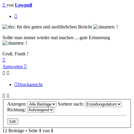
Beitrag
von
Lowpull
Zitieren
für den guten und ausführlichen Bericht
!
Sollte man immer wieder mal machen ... gute Erinnerung
!
Gruß, Frank !
Nach
oben
Antworten
Druckansicht
Anzeigen:
Sortiere nach:
Richtung:
12 Beiträge • Seite
1
von
1