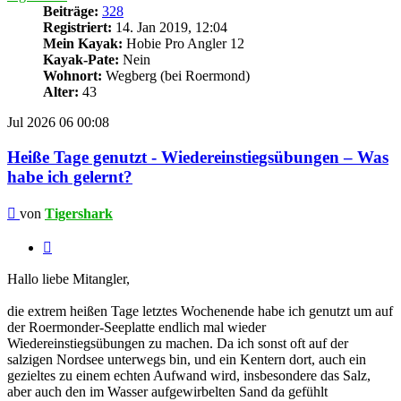
Beiträge:
328
Registriert:
14. Jan 2019, 12:04
Mein Kayak:
Hobie Pro Angler 12
Kayak-Pate:
Nein
Wohnort:
Wegberg (bei Roermond)
Alter:
43
Jul 2026
06
00:08
Heiße Tage genutzt - Wiedereinstiegsübungen – Was
habe ich gelernt?
Beitrag
von
Tigershark
Zitieren
Hallo liebe Mitangler,
die extrem heißen Tage letztes Wochenende habe ich genutzt um auf
der Roermonder-Seeplatte endlich mal wieder
Wiedereinstiegsübungen zu machen. Da ich sonst oft auf der
salzigen Nordsee unterwegs bin, und ein Kentern dort, auch ein
gezieltes zu einem echten Aufwand wird, insbesondere das Salz,
aber auch den im Wasser aufgewirbelten Sand da gefühlt