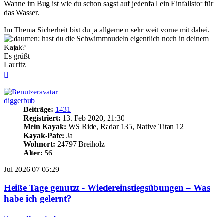
Wanne im Bug ist wie du schon sagst auf jedenfall ein Einfallstor für
das Wasser.
Im Thema Sicherheit bist du ja allgemein sehr weit vorne mit dabei.
hast du die Schwimmnudeln eigentlich noch in deinem
Kajak?
Es grüßt
Lauritz
Nach
oben
diggerbub
Beiträge:
1431
Registriert:
13. Feb 2020, 21:30
Mein Kayak:
WS Ride, Radar 135, Native Titan 12
Kayak-Pate:
Ja
Wohnort:
24797 Breiholz
Alter:
56
Jul 2026
07
05:29
Heiße Tage genutzt - Wiedereinstiegsübungen – Was
habe ich gelernt?
Beitrag