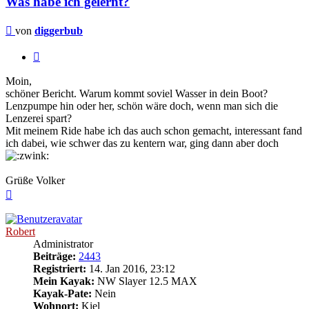
Was habe ich gelernt?
Beitrag
von
diggerbub
Zitieren
Moin,
schöner Bericht. Warum kommt soviel Wasser in dein Boot?
Lenzpumpe hin oder her, schön wäre doch, wenn man sich die
Lenzerei spart?
Mit meinem Ride habe ich das auch schon gemacht, interessant fand
ich dabei, wie schwer das zu kentern war, ging dann aber doch
Grüße Volker
Nach
oben
Robert
Administrator
Beiträge:
2443
Registriert:
14. Jan 2016, 23:12
Mein Kayak:
NW Slayer 12.5 MAX
Kayak-Pate:
Nein
Wohnort:
Kiel