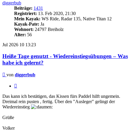
diggerbub
Beiträge:
1431
Registriert:
13. Feb 2020, 21:30
Mein Kayak:
WS Ride, Radar 135, Native Titan 12
Kayak-Pate:
Ja
Wohnort:
24797 Breiholz
Alter:
56
Jul 2026
10
13:23
Heiße Tage genutzt - Wiedereinstiegsübungen – Was
habe ich gelernt?
Beitrag
von
diggerbub
Zitieren
Das kann ich bestätigen, das Kissen fürs Paddel hilft ungemein.
Dreimal rein pusten , fertig. Über den "Ausleger" gelingt der
Wiedereinstieg
Grüße
Volker