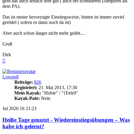
geht das auch seitlich sehr gut ( auch bei schmaleren Dampfern als
dem PA).
Das ist meine bevorzugte Einstiegsweise, hinten ist immer zuviel
gerödel ( sofern es dann noch da ist)
Aber auch schon länger nicht mehr geübt....
Gruß
Dirk
Nach
oben
Lowpull
Beiträge:
826
Registriert:
21. Mai 2013, 17:30
Mein Kayak:
"Hobie" / "iTrek9"
Kayak-Pate:
Nein
Jul 2026
16
21:23
Heiße Tage genutzt - Wiedereinstiegsübungen – Was
habe ich gelernt?