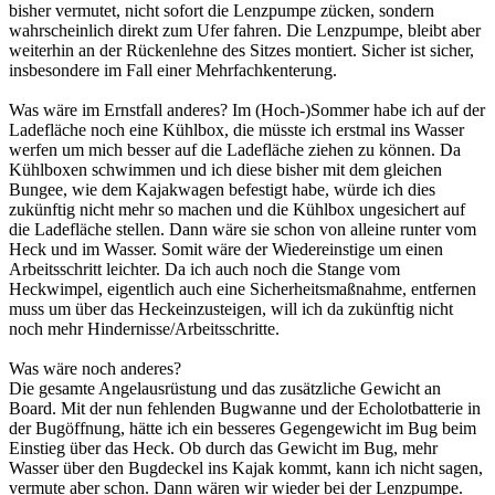
bisher vermutet, nicht sofort die Lenzpumpe zücken, sondern
wahrscheinlich direkt zum Ufer fahren. Die Lenzpumpe, bleibt aber
weiterhin an der Rückenlehne des Sitzes montiert. Sicher ist sicher,
insbesondere im Fall einer Mehrfachkenterung.
Was wäre im Ernstfall anderes? Im (Hoch-)Sommer habe ich auf der
Ladefläche noch eine Kühlbox, die müsste ich erstmal ins Wasser
werfen um mich besser auf die Ladefläche ziehen zu können. Da
Kühlboxen schwimmen und ich diese bisher mit dem gleichen
Bungee, wie dem Kajakwagen befestigt habe, würde ich dies
zukünftig nicht mehr so machen und die Kühlbox ungesichert auf
die Ladefläche stellen. Dann wäre sie schon von alleine runter vom
Heck und im Wasser. Somit wäre der Wiedereinstige um einen
Arbeitsschritt leichter. Da ich auch noch die Stange vom
Heckwimpel, eigentlich auch eine Sicherheitsmaßnahme, entfernen
muss um über das Heckeinzusteigen, will ich da zukünftig nicht
noch mehr Hindernisse/Arbeitsschritte.
Was wäre noch anderes?
Die gesamte Angelausrüstung und das zusätzliche Gewicht an
Board. Mit der nun fehlenden Bugwanne und der Echolotbatterie in
der Bugöffnung, hätte ich ein besseres Gegengewicht im Bug beim
Einstieg über das Heck. Ob durch das Gewicht im Bug, mehr
Wasser über den Bugdeckel ins Kajak kommt, kann ich nicht sagen,
vermute aber schon. Dann wären wir wieder bei der Lenzpumpe.