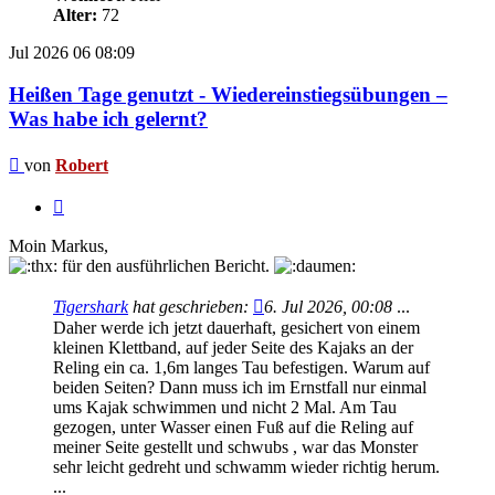
Alter:
72
Jul 2026
06
08:09
Heißen Tage genutzt - Wiedereinstiegsübungen –
Was habe ich gelernt?
Beitrag
von
Robert
Zitieren
Moin Markus,
für den ausführlichen Bericht.
Tigershark
hat geschrieben:
6. Jul 2026, 00:08
...
Daher werde ich jetzt dauerhaft, gesichert von einem
kleinen Klettband, auf jeder Seite des Kajaks an der
Reling ein ca. 1,6m langes Tau befestigen. Warum auf
beiden Seiten? Dann muss ich im Ernstfall nur einmal
ums Kajak schwimmen und nicht 2 Mal. Am Tau
gezogen, unter Wasser einen Fuß auf die Reling auf
meiner Seite gestellt und schwubs , war das Monster
sehr leicht gedreht und schwamm wieder richtig herum.
...