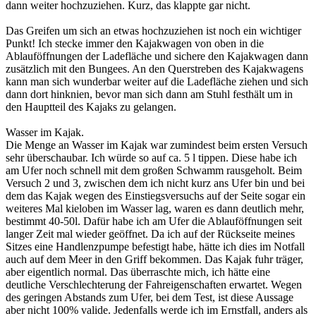
dann weiter hochzuziehen. Kurz, das klappte gar nicht.
Das Greifen um sich an etwas hochzuziehen ist noch ein wichtiger
Punkt! Ich stecke immer den Kajakwagen von oben in die
Ablauföffnungen der Ladefläche und sichere den Kajakwagen dann
zusätzlich mit den Bungees. An den Querstreben des Kajakwagens
kann man sich wunderbar weiter auf die Ladefläche ziehen und sich
dann dort hinknien, bevor man sich dann am Stuhl festhält um in
den Hauptteil des Kajaks zu gelangen.
Wasser im Kajak.
Die Menge an Wasser im Kajak war zumindest beim ersten Versuch
sehr überschaubar. Ich würde so auf ca. 5 l tippen. Diese habe ich
am Ufer noch schnell mit dem großen Schwamm rausgeholt. Beim
Versuch 2 und 3, zwischen dem ich nicht kurz ans Ufer bin und bei
dem das Kajak wegen des Einstiegsversuchs auf der Seite sogar ein
weiteres Mal kieloben im Wasser lag, waren es dann deutlich mehr,
bestimmt 40-50l. Dafür habe ich am Ufer die Ablauföffnungen seit
langer Zeit mal wieder geöffnet. Da ich auf der Rückseite meines
Sitzes eine Handlenzpumpe befestigt habe, hätte ich dies im Notfall
auch auf dem Meer in den Griff bekommen. Das Kajak fuhr träger,
aber eigentlich normal. Das überraschte mich, ich hätte eine
deutliche Verschlechterung der Fahreigenschaften erwartet. Wegen
des geringen Abstands zum Ufer, bei dem Test, ist diese Aussage
aber nicht 100% valide. Jedenfalls werde ich im Ernstfall, anders als