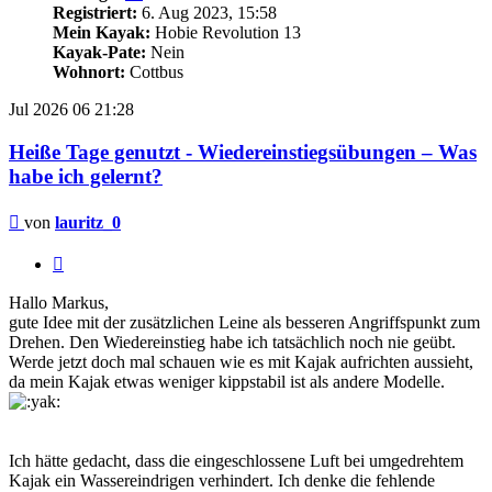
Registriert:
6. Aug 2023, 15:58
Mein Kayak:
Hobie Revolution 13
Kayak-Pate:
Nein
Wohnort:
Cottbus
Jul 2026
06
21:28
Heiße Tage genutzt - Wiedereinstiegsübungen – Was
habe ich gelernt?
Beitrag
von
lauritz_0
Zitieren
Hallo Markus,
gute Idee mit der zusätzlichen Leine als besseren Angriffspunkt zum
Drehen. Den Wiedereinstieg habe ich tatsächlich noch nie geübt.
Werde jetzt doch mal schauen wie es mit Kajak aufrichten aussieht,
da mein Kajak etwas weniger kippstabil ist als andere Modelle.
Ich hätte gedacht, dass die eingeschlossene Luft bei umgedrehtem
Kajak ein Wassereindrigen verhindert. Ich denke die fehlende