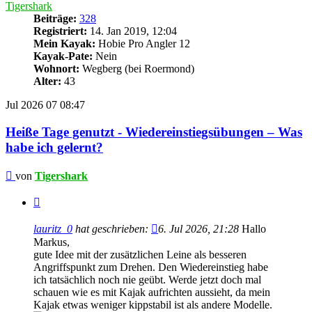
Tigershark
Beiträge:
328
Registriert:
14. Jan 2019, 12:04
Mein Kayak:
Hobie Pro Angler 12
Kayak-Pate:
Nein
Wohnort:
Wegberg (bei Roermond)
Alter:
43
Jul 2026
07
08:47
Heiße Tage genutzt - Wiedereinstiegsübungen – Was
habe ich gelernt?
Beitrag
von
Tigershark
Zitieren
lauritz_0
hat geschrieben:
6. Jul 2026, 21:28
Hallo
Markus,
gute Idee mit der zusätzlichen Leine als besseren
Angriffspunkt zum Drehen. Den Wiedereinstieg habe
ich tatsächlich noch nie geübt. Werde jetzt doch mal
schauen wie es mit Kajak aufrichten aussieht, da mein
Kajak etwas weniger kippstabil ist als andere Modelle.