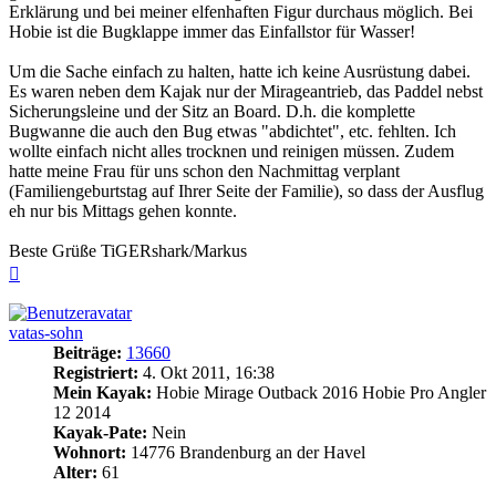
Erklärung und bei meiner elfenhaften Figur durchaus möglich. Bei
Hobie ist die Bugklappe immer das Einfallstor für Wasser!
Um die Sache einfach zu halten, hatte ich keine Ausrüstung dabei.
Es waren neben dem Kajak nur der Mirageantrieb, das Paddel nebst
Sicherungsleine und der Sitz an Board. D.h. die komplette
Bugwanne die auch den Bug etwas "abdichtet", etc. fehlten. Ich
wollte einfach nicht alles trocknen und reinigen müssen. Zudem
hatte meine Frau für uns schon den Nachmittag verplant
(Familiengeburtstag auf Ihrer Seite der Familie), so dass der Ausflug
eh nur bis Mittags gehen konnte.
Beste Grüße TiGERshark/Markus
Nach
oben
vatas-sohn
Beiträge:
13660
Registriert:
4. Okt 2011, 16:38
Mein Kayak:
Hobie Mirage Outback 2016 Hobie Pro Angler
12 2014
Kayak-Pate:
Nein
Wohnort:
14776 Brandenburg an der Havel
Alter:
61