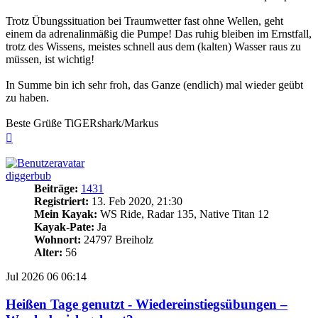
Trotz Übungssituation bei Traumwetter fast ohne Wellen, geht
einem da adrenalinmäßig die Pumpe! Das ruhig bleiben im Ernstfall,
trotz des Wissens, meistes schnell aus dem (kalten) Wasser raus zu
müssen, ist wichtig!
In Summe bin ich sehr froh, das Ganze (endlich) mal wieder geübt
zu haben.
Beste Grüße TiGERshark/Markus
Nach
oben
diggerbub
Beiträge:
1431
Registriert:
13. Feb 2020, 21:30
Mein Kayak:
WS Ride, Radar 135, Native Titan 12
Kayak-Pate:
Ja
Wohnort:
24797 Breiholz
Alter:
56
Jul 2026
06
06:14
Heißen Tage genutzt - Wiedereinstiegsübungen –