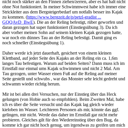
nicht noch stärker an den Finnen ziehen/zerren, aber es hat halt nicht
ohne Not funktioniert. In meiner Schwimmwest habe ich immer eine
Strickleiter aus dem Bergsteigerbedarf um notfalls besser ins Kajak
zu kommen. (
https://www.bergzeit.de/p/petzl-gradist ...
GQQAvD_BwE
). Die an der Reling befestigt, rüber geworfen und
daran gezogen hat super funktioniert (Einstiegsübung 3). Da ich
aber vorher meinen Sohn auf seinem kleinen Kajak gezogen hatte,
war noch ein dünnes Tau an der Reling befestigt. Damit ging es
noch schneller (Einstiegsübung 1).
Daher werde ich jetzt dauerhaft, gesichert von einem kleinen
Klettband, auf jeder Seite des Kajaks an der Reling ein ca. 1,6m
langes Tau befestigen. Warum auf beiden Seiten? Dann muss ich im
Ernstfall nur einmal ums Kajak schwimmen und nicht 2 Mal. Am
Tau gezogen, unter Wasser einen Fuß auf die Reling auf meiner
Seite gestellt und schwubs , war das Monster sehr leicht gedreht und
schwamm wieder richtig herum.
Mir ist bei allen drei Versuchen, nur der Einstieg über das Heck
gelungen (von Hobie auch so empfohlen). Beim Zweiten Mal, habe
ich es über die Seite versucht und das Kajak lag gleich wieder
kieloben im Wasser. Leichteren Personen als mir, könnte das ggf.
gelingen, mir nicht. Werde das daher im Ernstfall gar nicht mehr
probieren. Gleiches gilt für den Wiedereinstieg über den Bug, da
komme ich gar nicht hoch genug, um irgendwas zu greifen um mich