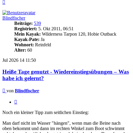
Nach
oben
Blindfischer
Beiträge:
539
Registriert:
5. Okt 2011, 06:51
Mein Kayak:
Wilderness Tarpon 120, Hobie Outback
Kayak-Pate:
Ja
Wohnort:
Reinfeld
Alter:
60
Jul 2026
14
11:50
Heiße Tage genutzt - Wiedereinstiegsübungen – Was
habe ich gelernt?
Beitrag
von
Blindfischer
Zitieren
Noch ein kleiner Tipp zum seitlichen Einstieg:
Man darf nicht im Wasser "hängen", wenn man die Beine nach
oben bekommt und dann im rechten Winkel zum Boot schwimmt