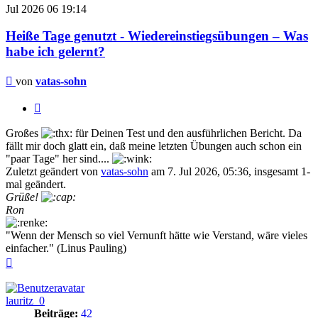
Jul 2026
06
19:14
Heiße Tage genutzt - Wiedereinstiegsübungen – Was
habe ich gelernt?
Beitrag
von
vatas-sohn
Zitieren
Großes
für Deinen Test und den ausführlichen Bericht. Da
fällt mir doch glatt ein, daß meine letzten Übungen auch schon ein
"paar Tage" her sind....
Zuletzt geändert von
vatas-sohn
am 7. Jul 2026, 05:36, insgesamt 1-
mal geändert.
Grüße!
Ron
"Wenn der Mensch so viel Vernunft hätte wie Verstand, wäre vieles
einfacher." (Linus Pauling)
Nach
oben
lauritz_0
Beiträge:
42