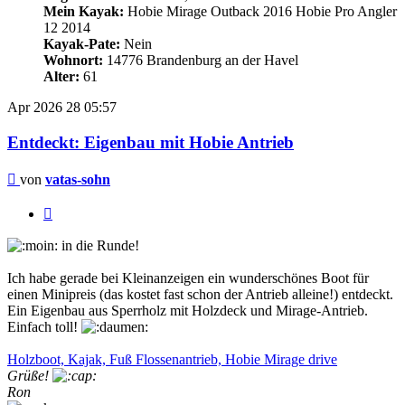
Mein Kayak:
Hobie Mirage Outback 2016 Hobie Pro Angler
12 2014
Kayak-Pate:
Nein
Wohnort:
14776 Brandenburg an der Havel
Alter:
61
Apr 2026
28
05:57
Entdeckt: Eigenbau mit Hobie Antrieb
Beitrag
von
vatas-sohn
Zitieren
in die Runde!
Ich habe gerade bei Kleinanzeigen ein wunderschönes Boot für
einen Minipreis (das kostet fast schon der Antrieb alleine!) entdeckt.
Ein Eigenbau aus Sperrholz mit Holzdeck und Mirage-Antrieb.
Einfach toll!
Holzboot, Kajak, Fuß Flossenantrieb, Hobie Mirage drive
Grüße!
Ron