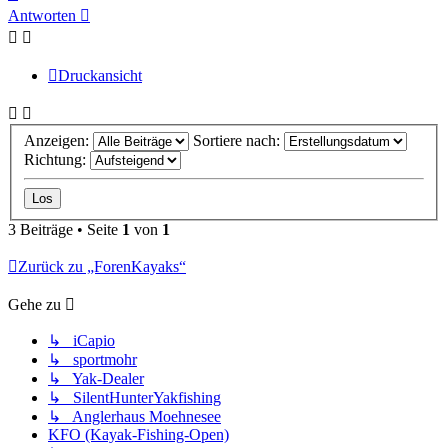
oben
Antworten
Druckansicht
Anzeigen:
Sortiere nach:
Richtung:
3 Beiträge • Seite
1
von
1
Zurück zu „ForenKayaks“
Gehe zu
↳ iCapio
↳ sportmohr
↳ Yak-Dealer
↳ SilentHunterYakfishing
↳ Anglerhaus Moehnesee
KFO (Kayak-Fishing-Open)