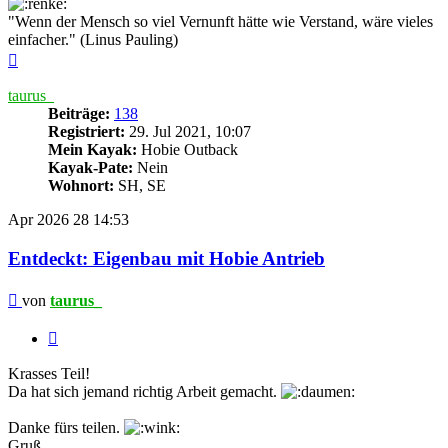
"Wenn der Mensch so viel Vernunft hätte wie Verstand, wäre vieles
einfacher." (Linus Pauling)
Nach
oben
taurus_
Beiträge:
138
Registriert:
29. Jul 2021, 10:07
Mein Kayak:
Hobie Outback
Kayak-Pate:
Nein
Wohnort:
SH, SE
Apr 2026
28
14:53
Entdeckt: Eigenbau mit Hobie Antrieb
Beitrag
von
taurus_
Zitieren
Krasses Teil!
Da hat sich jemand richtig Arbeit gemacht.
Danke fürs teilen.
Gruß,