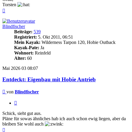
Torsten
Nach
oben
Blindfischer
Beiträge:
539
Registriert:
5. Okt 2011, 06:51
Mein Kayak:
Wilderness Tarpon 120, Hobie Outback
Kayak-Pate:
Ja
Wohnort:
Reinfeld
Alter:
60
Mai 2026
03
08:07
Entdeckt: Eigenbau mit Hobie Antrieb
Beitrag
von
Blindfischer
Zitieren
Schick, sieht gut aus.
Pläne für sowas ähnliches hab ich auch schon ewig liegen, aber da
bleiben Sie wohl auch
Nach