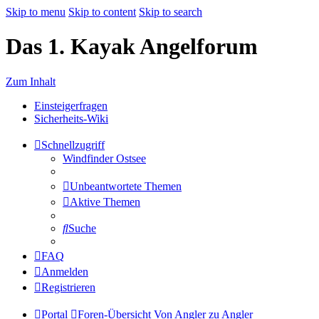
Skip to menu
Skip to content
Skip to search
Das 1. Kayak Angelforum
Zum Inhalt
Einsteigerfragen
Sicherheits-Wiki
Schnellzugriff
Windfinder Ostsee
Unbeantwortete Themen
Aktive Themen
Suche
FAQ
Anmelden
Registrieren
Portal
Foren-Übersicht
Von Angler zu Angler