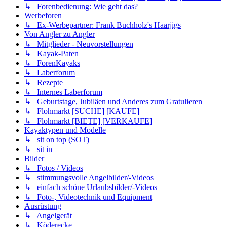
↳ Forenbedienung: Wie geht das?
Werbeforen
↳ Ex-Werbepartner: Frank Buchholz's Haarjigs
Von Angler zu Angler
↳ Mitglieder - Neuvorstellungen
↳ Kayak-Paten
↳ ForenKayaks
↳ Laberforum
↳ Rezepte
↳ Internes Laberforum
↳ Geburtstage, Jubiläen und Anderes zum Gratulieren
↳ Flohmarkt [SUCHE] [KAUFE]
↳ Flohmarkt [BIETE] [VERKAUFE]
Kayaktypen und Modelle
↳ sit on top (SOT)
↳ sit in
Bilder
↳ Fotos / Videos
↳ stimmungsvolle Angelbilder/-Videos
↳ einfach schöne Urlaubsbilder/-Videos
↳ Foto-, Videotechnik und Equipment
Ausrüstung
↳ Angelgerät
↳ Köderecke