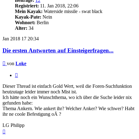
Beiträge:
12
Registriert:
11. Jan 2018, 22:06
Mein Kayak:
Waterside missile - swat black
Kayak-Pate:
Nein
Wohnort:
Berlin
Alter:
34
Jan 2018
17
20:34
Die ersten Antworten auf Einsteigerfragen...
Beitrag
von
Loke
Zitieren
Dieser Thread ist einfach Gold Wert, weil die Foren-Suchfunktion
heutzutage leider immer noch Mist ist.
Ich hätte noch ein Wunschthema, wo ich über die Suche leider nix
gefunden habe:
Thema Ankern. Wie ankert ihr? Welcher Anker? Wie schwer? Habt
ihr ne coole Befestigung oÄ ?
LG Philipp
Nach
oben