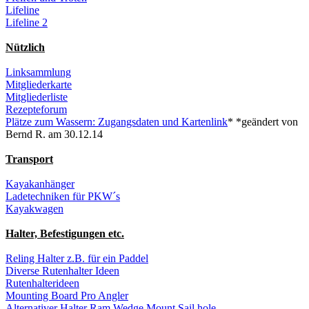
Lifeline
Lifeline 2
Nützlich
Linksammlung
Mitgliederkarte
Mitgliederliste
Rezepteforum
Plätze zum Wassern: Zugangsdaten und Kartenlink
* *geändert von
Bernd R. am 30.12.14
Transport
Kayakanhänger
Ladetechniken für PKW´s
Kayakwagen
Halter, Befestigungen etc.
Reling Halter z.B. für ein Paddel
Diverse Rutenhalter Ideen
Rutenhalterideen
Mounting Board Pro Angler
Alternativer Halter Ram Wedge Mount Sail hole