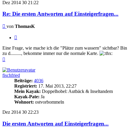
Dez 2014
30
21:22
Re: Die ersten Antworten auf Einsteigerfragen...
Beitrag
von
ThomasK
Zitieren
Eine Frage, wie mache ich die "Plätze zum wassern" sichtbar? Bin
zu d........., bekomme immer nur die normale Karte.
Nach
oben
fischfried
Beiträge:
4036
Registriert:
17. Mai 2013, 22:27
Mein Kayak:
Doppelhobel: Autbäck & Inseltandem
Kayak-Pate:
Ja
Wohnort:
ostvorbommeln
Dez 2014
30
22:23
Die ersten Antworten auf Einsteigerfragen...