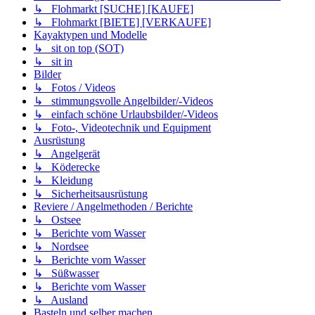
↳ Flohmarkt [SUCHE] [KAUFE]
↳ Flohmarkt [BIETE] [VERKAUFE]
Kayaktypen und Modelle
↳ sit on top (SOT)
↳ sit in
Bilder
↳ Fotos / Videos
↳ stimmungsvolle Angelbilder/-Videos
↳ einfach schöne Urlaubsbilder/-Videos
↳ Foto-, Videotechnik und Equipment
Ausrüstung
↳ Angelgerät
↳ Köderecke
↳ Kleidung
↳ Sicherheitsausrüstung
Reviere / Angelmethoden / Berichte
↳ Ostsee
↳ Berichte vom Wasser
↳ Nordsee
↳ Berichte vom Wasser
↳ Süßwasser
↳ Berichte vom Wasser
↳ Ausland
Basteln und selber machen