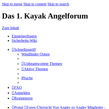
Skip to menu
Skip to content
Skip to search
Das 1. Kayak Angelforum
Zum Inhalt
Einsteigerfragen
Sicherheits-Wiki
Schnellzugriff
Windfinder Ostsee
Unbeantwortete Themen
Aktive Themen
Suche
FAQ
Anmelden
Registrieren
Portal
Foren-Übersicht
Von Angler zu Angler
Mitglieder -