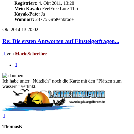
Registriert:
4. Okt 2011, 13:28
Mein Kayak:
FeelFree Lure 11.5
Kayak-Pate:
Ja
Wohnort:
23775 Großenbrode
Okt 2014
13
20:02
Re: Die ersten Antworten auf Einsteigerfragen...
Beitrag
von
MarioSchreiber
Zitieren
Ich habe unter "Nützlich" noch die Karte mit den "Plätzen zum
wassern" verlinkt.
Nach
oben
ThomasK