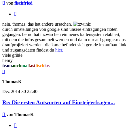
Beitrag
von
fischfried
Zitieren
nein, thomas, das hat andere ursachen.
durch umstellungen von google sind unsere eintragungen flöten
gegangen. bernd hat inzwischen ein neues kartensystem etabliert,
mit dem die infos gesammelt werden und dann nur auf google-maps
draufprojiziert werden. die karte befindet sich gerade im aufbau. link
und zugangsdaten findest du
hier.
viele grüße
henry
team
auch
mal
fast
fisch
los
Nach
oben
ThomasK
Dez 2014
30
22:40
Re: Die ersten Antworten auf Einsteigerfragen...
Beitrag
von
ThomasK
Zitieren