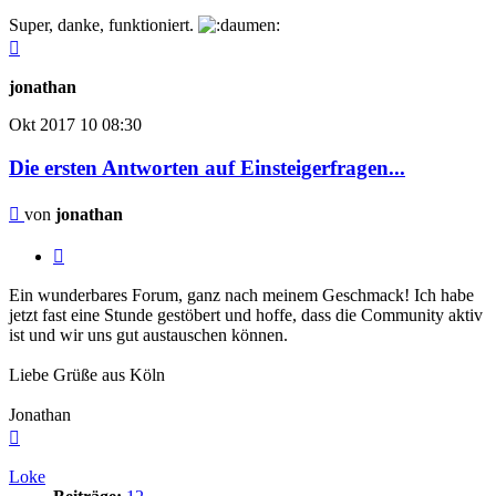
Super, danke, funktioniert.
Nach
oben
jonathan
Okt 2017
10
08:30
Die ersten Antworten auf Einsteigerfragen...
Beitrag
von
jonathan
Zitieren
Ein wunderbares Forum, ganz nach meinem Geschmack! Ich habe
jetzt fast eine Stunde gestöbert und hoffe, dass die Community aktiv
ist und wir uns gut austauschen können.
Liebe Grüße aus Köln
Jonathan
Nach
oben
Loke