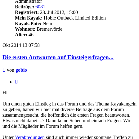
Administrator
Beiträge:
6081
Registriert:
23. Jul 2012, 15:00
Mein Kayak:
Hobie Outback Limited Edition
Kayak-Pate:
Nein
Wohnort:
Bremervörde
Alter:
46
Okt 2014
13
07:58
Die ersten Antworten auf Einsteigerfragen...
Beitrag
von
gobio
Zitieren
Hi.
Um einen guten Einstieg in das Forum und das Thema Kayakangeln
zu geben, haben wir hier mal diverse Beiträge aus dem Forum
zusammengesucht, die hoffentlich die ersten Fragen beantworten.
Etwas nicht dabei....? Dann keine Scheu und einfach Fragen. Wir
und die Mitglieder im Forum helfen gern.
Unter
Verabredungen
sind auch immer wieder spontane Treffen zu