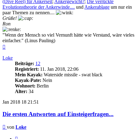
(Dive Reel) für Ankerseil
;
Ankergewicht?
;
Die verrückte
Evolutionstheorie der Ankerwinde....
und
Ankerablage
um nur ein
paar Themen zu nennen....
Grüße!
Ron
"Wenn der Mensch so viel Vernunft hätte wie Verstand, wäre vieles
einfacher." (Linus Pauling)
Nach
oben
Loke
Beiträge:
12
Registriert:
11. Jan 2018, 22:06
Mein Kayak:
Waterside missile - swat black
Kayak-Pate:
Nein
Wohnort:
Berlin
Alter:
34
Jan 2018
18
21:51
Die ersten Antworten auf Einsteigerfragen...
Beitrag
von
Loke
Zitieren