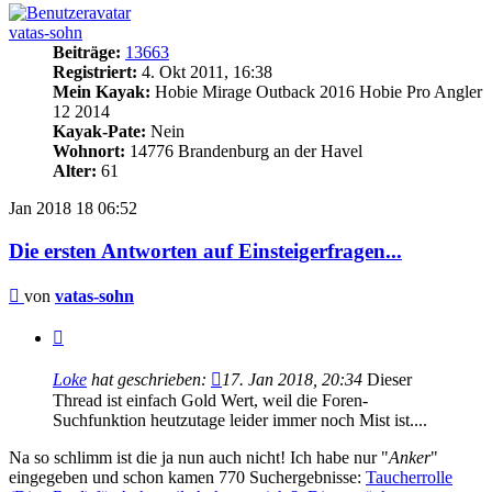
vatas-sohn
Beiträge:
13663
Registriert:
4. Okt 2011, 16:38
Mein Kayak:
Hobie Mirage Outback 2016 Hobie Pro Angler
12 2014
Kayak-Pate:
Nein
Wohnort:
14776 Brandenburg an der Havel
Alter:
61
Jan 2018
18
06:52
Die ersten Antworten auf Einsteigerfragen...
Beitrag
von
vatas-sohn
Zitieren
Loke
hat geschrieben:
17. Jan 2018, 20:34
Dieser
Thread ist einfach Gold Wert, weil die Foren-
Suchfunktion heutzutage leider immer noch Mist ist....
Na so schlimm ist die ja nun auch nicht! Ich habe nur "
Anker
"
eingegeben und schon kamen 770 Suchergebnisse:
Taucherrolle