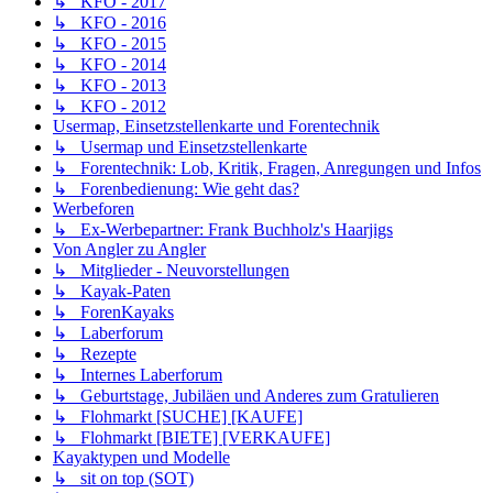
↳ KFO - 2017
↳ KFO - 2016
↳ KFO - 2015
↳ KFO - 2014
↳ KFO - 2013
↳ KFO - 2012
Usermap, Einsetzstellenkarte und Forentechnik
↳ Usermap und Einsetzstellenkarte
↳ Forentechnik: Lob, Kritik, Fragen, Anregungen und Infos
↳ Forenbedienung: Wie geht das?
Werbeforen
↳ Ex-Werbepartner: Frank Buchholz's Haarjigs
Von Angler zu Angler
↳ Mitglieder - Neuvorstellungen
↳ Kayak-Paten
↳ ForenKayaks
↳ Laberforum
↳ Rezepte
↳ Internes Laberforum
↳ Geburtstage, Jubiläen und Anderes zum Gratulieren
↳ Flohmarkt [SUCHE] [KAUFE]
↳ Flohmarkt [BIETE] [VERKAUFE]
Kayaktypen und Modelle
↳ sit on top (SOT)