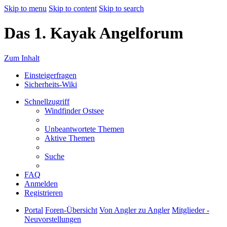
Skip to menu
Skip to content
Skip to search
Das 1. Kayak Angelforum
Zum Inhalt
Einsteigerfragen
Sicherheits-Wiki
Schnellzugriff
Windfinder Ostsee
Unbeantwortete Themen
Aktive Themen
Suche
FAQ
Anmelden
Registrieren
Portal
Foren-Übersicht
Von Angler zu Angler
Mitglieder -
Neuvorstellungen