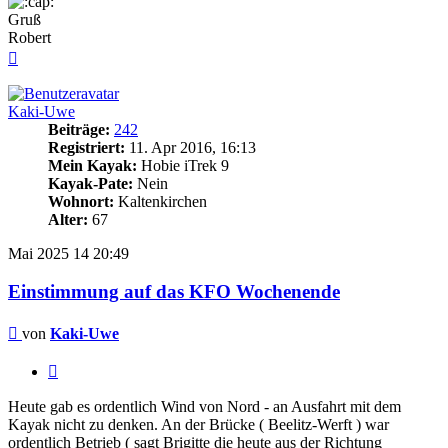
Gruß
Robert
Nach
oben
Kaki-Uwe
Beiträge:
242
Registriert:
11. Apr 2016, 16:13
Mein Kayak:
Hobie iTrek 9
Kayak-Pate:
Nein
Wohnort:
Kaltenkirchen
Alter:
67
Mai 2025
14
20:49
Einstimmung auf das KFO Wochenende
Beitrag
von
Kaki-Uwe
Zitieren
Heute gab es ordentlich Wind von Nord - an Ausfahrt mit dem
Kayak nicht zu denken. An der Brücke ( Beelitz-Werft ) war
ordentlich Betrieb ( sagt Brigitte die heute aus der Richtung