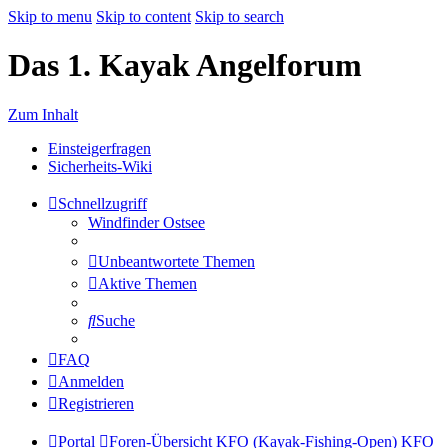
Skip to menu
Skip to content
Skip to search
Das 1. Kayak Angelforum
Zum Inhalt
Einsteigerfragen
Sicherheits-Wiki
Schnellzugriff
Windfinder Ostsee
Unbeantwortete Themen
Aktive Themen
Suche
FAQ
Anmelden
Registrieren
Portal
Foren-Übersicht
KFO (Kayak-Fishing-Open)
KFO