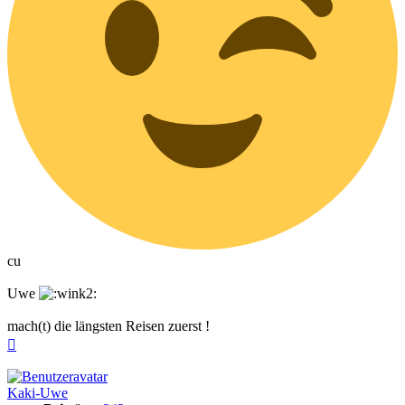
cu
Uwe
mach(t) die längsten Reisen zuerst !
Nach
oben
Kaki-Uwe