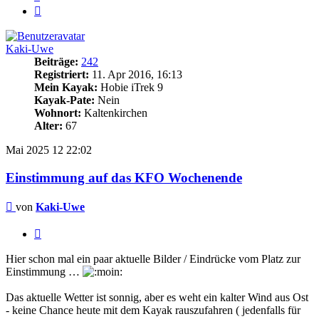
Nächste
Kaki-Uwe
Beiträge:
242
Registriert:
11. Apr 2016, 16:13
Mein Kayak:
Hobie iTrek 9
Kayak-Pate:
Nein
Wohnort:
Kaltenkirchen
Alter:
67
Mai 2025
12
22:02
Einstimmung auf das KFO Wochenende
Beitrag
von
Kaki-Uwe
Zitieren
Hier schon mal ein paar aktuelle Bilder / Eindrücke vom Platz zur
Einstimmung …
Das aktuelle Wetter ist sonnig, aber es weht ein kalter Wind aus Ost
- keine Chance heute mit dem Kayak rauszufahren ( jedenfalls für