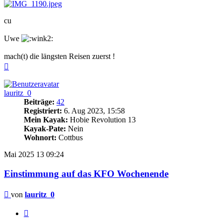
cu
Uwe
mach(t) die längsten Reisen zuerst !
Nach
oben
lauritz_0
Beiträge:
42
Registriert:
6. Aug 2023, 15:58
Mein Kayak:
Hobie Revolution 13
Kayak-Pate:
Nein
Wohnort:
Cottbus
Mai 2025
13
09:24
Einstimmung auf das KFO Wochenende
Beitrag
von
lauritz_0
Zitieren