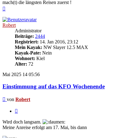
mach(t) die längsten Reisen zuerst !
Nach
oben
Robert
Administrator
Beiträge:
2444
Registriert:
14. Jan 2016, 23:12
Mein Kayak:
NW Slayer 12.5 MAX
Kayak-Pate:
Nein
Wohnort:
Kiel
Alter:
72
Mai 2025
14
05:56
Einstimmung auf das KFO Wochenende
Beitrag
von
Robert
Zitieren
Wird doch langsam.
Meine Anreise erfolgt am 17. Mai, bis dann