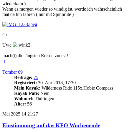
wiederkam ).
Wenn es morgen wieder so windig ist, werde ich wahrscheinlich
mal da hin fahren ( nur mit Spinnrute )
cu
Uwe
mach(t) die längsten Reisen zuerst !
Nach
oben
Tomber 69
Beiträge:
75
Registriert:
30. Apr 2018, 17:30
Mein Kayak:
Wilderness Ride 115x,Hobie Compass
Kayak-Pate:
Nein
Wohnort:
Thüringen
Alter:
56
Mai 2025
14
21:27
Einstimmung auf das KFO Wochenende