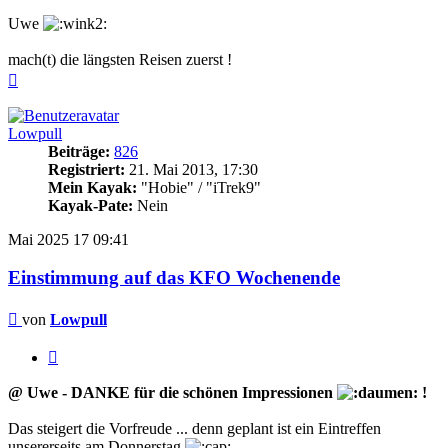
Uwe
mach(t) die längsten Reisen zuerst !
Nach
oben
Lowpull
Beiträge:
826
Registriert:
21. Mai 2013, 17:30
Mein Kayak:
"Hobie" / "iTrek9"
Kayak-Pate:
Nein
Mai 2025
17
09:41
Einstimmung auf das KFO Wochenende
Beitrag
von
Lowpull
Zitieren
@ Uwe - DANKE für die schönen Impressionen
!
Das steigert die Vorfreude ... denn geplant ist ein Eintreffen
unsererseits am Donnerstag