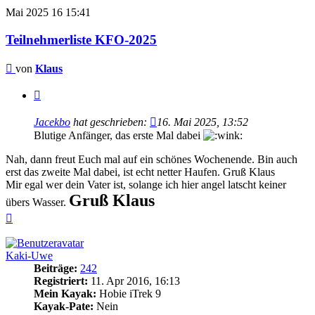
Mai 2025
16
15:41
Teilnehmerliste KFO-2025
Beitrag
von
Klaus
Zitieren
Jacekbo
hat geschrieben:
16. Mai 2025, 13:52
Blutige Anfänger, das erste Mal dabei
Nah, dann freut Euch mal auf ein schönes Wochenende. Bin auch
erst das zweite Mal dabei, ist echt netter Haufen. Gruß Klaus
Mir egal wer dein Vater ist, solange ich hier angel latscht keiner
Gruß Klaus
übers Wasser.
Nach
oben
Kaki-Uwe
Beiträge:
242
Registriert:
11. Apr 2016, 16:13
Mein Kayak:
Hobie iTrek 9
Kayak-Pate:
Nein