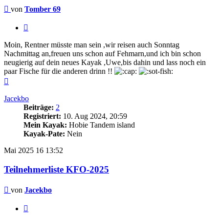
Beitrag
von
Tomber 69
Zitieren
Moin, Rentner müsste man sein ,wir reisen auch Sonntag
Nachmittag an,freuen uns schon auf Fehmarn,und ich bin schon
neugierig auf dein neues Kayak ,Uwe,bis dahin und lass noch ein
paar Fische für die anderen drinn !!
Nach
oben
Jacekbo
Beiträge:
2
Registriert:
10. Aug 2024, 20:59
Mein Kayak:
Hobie Tandem island
Kayak-Pate:
Nein
Mai 2025
16
13:52
Teilnehmerliste KFO-2025
Beitrag
von
Jacekbo
Zitieren