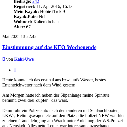
Beiträge:
242
Registriert:
11. Apr 2016, 16:13
Mein Kayak:
Hobie iTrek 9
Kayak-Pate:
Nein
Wohnort:
Kaltenkirchen
Alter:
67
Mai 2025
13
22:42
Einstimmung auf das KFO Wochenende
Beitrag
von
Kaki-Uwe
Zitieren
Heute konnte ich das erstmal ans bzw. aufs Wasser, bestes
Ententeichwetter nach dem Wind gestern.
Am Morgen hatte ich neben der Slipanlange meine Spinrute
bemüht, zwei drei Zupfer - das wars.
Dann fuhr ein Polizeiauto nach dem anderen mit Schlauchbooten,
LKWs, Rettungswagen etc auf den Platz : die Polizei NRW war hier
zu einem Tauchlehrgang am Wrack unter Anleitung der WS-Polizei
aus Neustadt. Alles nette Leute, war interessant anzuschauen.