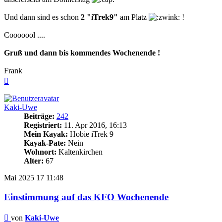
Und dann sind es schon
2 "iTrek9"
am Platz
!
Cooooool ....
Gruß und dann bis kommendes Wochenende !
Frank
Nach
oben
Kaki-Uwe
Beiträge:
242
Registriert:
11. Apr 2016, 16:13
Mein Kayak:
Hobie iTrek 9
Kayak-Pate:
Nein
Wohnort:
Kaltenkirchen
Alter:
67
Mai 2025
17
11:48
Einstimmung auf das KFO Wochenende
Beitrag
von
Kaki-Uwe