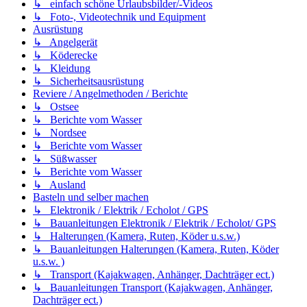
↳ einfach schöne Urlaubsbilder/-Videos
↳ Foto-, Videotechnik und Equipment
Ausrüstung
↳ Angelgerät
↳ Köderecke
↳ Kleidung
↳ Sicherheitsausrüstung
Reviere / Angelmethoden / Berichte
↳ Ostsee
↳ Berichte vom Wasser
↳ Nordsee
↳ Berichte vom Wasser
↳ Süßwasser
↳ Berichte vom Wasser
↳ Ausland
Basteln und selber machen
↳ Elektronik / Elektrik / Echolot / GPS
↳ Bauanleitungen Elektronik / Elektrik / Echolot/ GPS
↳ Halterungen (Kamera, Ruten, Köder u.s.w.)
↳ Bauanleitungen Halterungen (Kamera, Ruten, Köder
u.s.w. )
↳ Transport (Kajakwagen, Anhänger, Dachträger ect.)
↳ Bauanleitungen Transport (Kajakwagen, Anhänger,
Dachträger ect.)