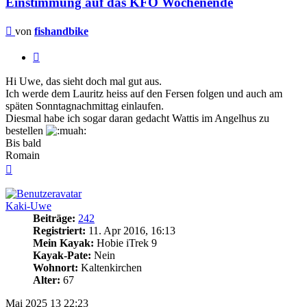
Einstimmung auf das KFO Wochenende
Beitrag
von
fishandbike
Zitieren
Hi Uwe, das sieht doch mal gut aus.
Ich werde dem Lauritz heiss auf den Fersen folgen und auch am
späten Sonntagnachmittag einlaufen.
Diesmal habe ich sogar daran gedacht Wattis im Angelhus zu
bestellen
Bis bald
Romain
Nach
oben
Kaki-Uwe
Beiträge:
242
Registriert:
11. Apr 2016, 16:13
Mein Kayak:
Hobie iTrek 9
Kayak-Pate:
Nein
Wohnort:
Kaltenkirchen
Alter:
67
Mai 2025
13
22:23