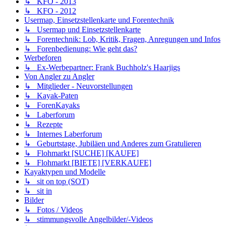
↳ KFO - 2013
↳ KFO - 2012
Usermap, Einsetzstellenkarte und Forentechnik
↳ Usermap und Einsetzstellenkarte
↳ Forentechnik: Lob, Kritik, Fragen, Anregungen und Infos
↳ Forenbedienung: Wie geht das?
Werbeforen
↳ Ex-Werbepartner: Frank Buchholz's Haarjigs
Von Angler zu Angler
↳ Mitglieder - Neuvorstellungen
↳ Kayak-Paten
↳ ForenKayaks
↳ Laberforum
↳ Rezepte
↳ Internes Laberforum
↳ Geburtstage, Jubiläen und Anderes zum Gratulieren
↳ Flohmarkt [SUCHE] [KAUFE]
↳ Flohmarkt [BIETE] [VERKAUFE]
Kayaktypen und Modelle
↳ sit on top (SOT)
↳ sit in
Bilder
↳ Fotos / Videos
↳ stimmungsvolle Angelbilder/-Videos