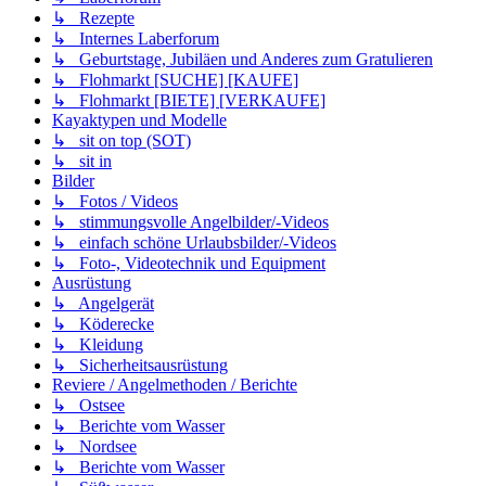
↳ Rezepte
↳ Internes Laberforum
↳ Geburtstage, Jubiläen und Anderes zum Gratulieren
↳ Flohmarkt [SUCHE] [KAUFE]
↳ Flohmarkt [BIETE] [VERKAUFE]
Kayaktypen und Modelle
↳ sit on top (SOT)
↳ sit in
Bilder
↳ Fotos / Videos
↳ stimmungsvolle Angelbilder/-Videos
↳ einfach schöne Urlaubsbilder/-Videos
↳ Foto-, Videotechnik und Equipment
Ausrüstung
↳ Angelgerät
↳ Köderecke
↳ Kleidung
↳ Sicherheitsausrüstung
Reviere / Angelmethoden / Berichte
↳ Ostsee
↳ Berichte vom Wasser
↳ Nordsee
↳ Berichte vom Wasser