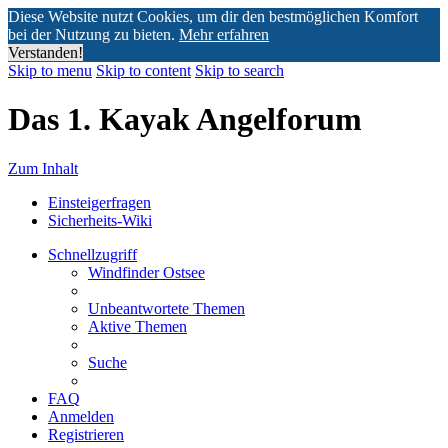
Diese Website nutzt Cookies, um dir den bestmöglichen Komfort
bei der Nutzung zu bieten.
Mehr erfahren
Verstanden!
Skip to menu
Skip to content
Skip to search
Das 1. Kayak Angelforum
Zum Inhalt
Einsteigerfragen
Sicherheits-Wiki
Schnellzugriff
Windfinder Ostsee
Unbeantwortete Themen
Aktive Themen
Suche
FAQ
Anmelden
Registrieren