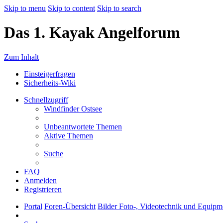
Skip to menu
Skip to content
Skip to search
Das 1. Kayak Angelforum
Zum Inhalt
Einsteigerfragen
Sicherheits-Wiki
Schnellzugriff
Windfinder Ostsee
Unbeantwortete Themen
Aktive Themen
Suche
FAQ
Anmelden
Registrieren
Portal
Foren-Übersicht
Bilder
Foto-, Videotechnik und Equipm