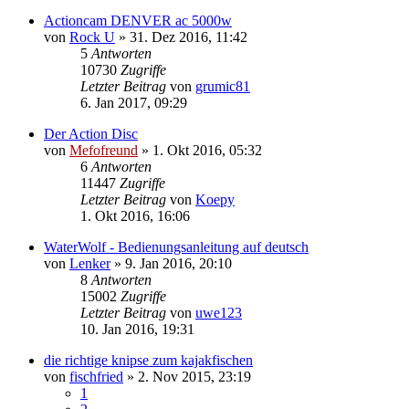
Actioncam DENVER ac 5000w
von
Rock U
»
31. Dez 2016, 11:42
5
Antworten
10730
Zugriffe
Letzter Beitrag
von
grumic81
6. Jan 2017, 09:29
Der Action Disc
von
Mefofreund
»
1. Okt 2016, 05:32
6
Antworten
11447
Zugriffe
Letzter Beitrag
von
Koepy
1. Okt 2016, 16:06
WaterWolf - Bedienungsanleitung auf deutsch
von
Lenker
»
9. Jan 2016, 20:10
8
Antworten
15002
Zugriffe
Letzter Beitrag
von
uwe123
10. Jan 2016, 19:31
die richtige knipse zum kajakfischen
von
fischfried
»
2. Nov 2015, 23:19
1