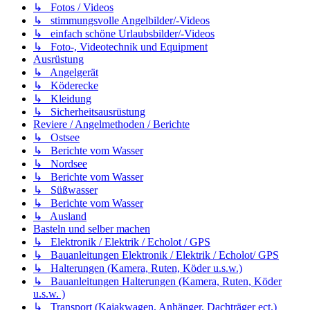
↳ Fotos / Videos
↳ stimmungsvolle Angelbilder/-Videos
↳ einfach schöne Urlaubsbilder/-Videos
↳ Foto-, Videotechnik und Equipment
Ausrüstung
↳ Angelgerät
↳ Köderecke
↳ Kleidung
↳ Sicherheitsausrüstung
Reviere / Angelmethoden / Berichte
↳ Ostsee
↳ Berichte vom Wasser
↳ Nordsee
↳ Berichte vom Wasser
↳ Süßwasser
↳ Berichte vom Wasser
↳ Ausland
Basteln und selber machen
↳ Elektronik / Elektrik / Echolot / GPS
↳ Bauanleitungen Elektronik / Elektrik / Echolot/ GPS
↳ Halterungen (Kamera, Ruten, Köder u.s.w.)
↳ Bauanleitungen Halterungen (Kamera, Ruten, Köder
u.s.w. )
↳ Transport (Kajakwagen, Anhänger, Dachträger ect.)