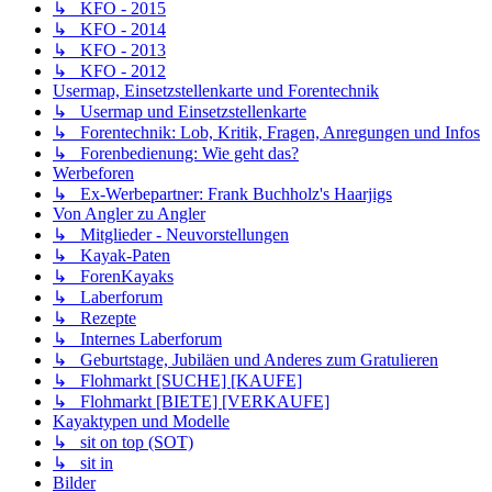
↳ KFO - 2015
↳ KFO - 2014
↳ KFO - 2013
↳ KFO - 2012
Usermap, Einsetzstellenkarte und Forentechnik
↳ Usermap und Einsetzstellenkarte
↳ Forentechnik: Lob, Kritik, Fragen, Anregungen und Infos
↳ Forenbedienung: Wie geht das?
Werbeforen
↳ Ex-Werbepartner: Frank Buchholz's Haarjigs
Von Angler zu Angler
↳ Mitglieder - Neuvorstellungen
↳ Kayak-Paten
↳ ForenKayaks
↳ Laberforum
↳ Rezepte
↳ Internes Laberforum
↳ Geburtstage, Jubiläen und Anderes zum Gratulieren
↳ Flohmarkt [SUCHE] [KAUFE]
↳ Flohmarkt [BIETE] [VERKAUFE]
Kayaktypen und Modelle
↳ sit on top (SOT)
↳ sit in
Bilder