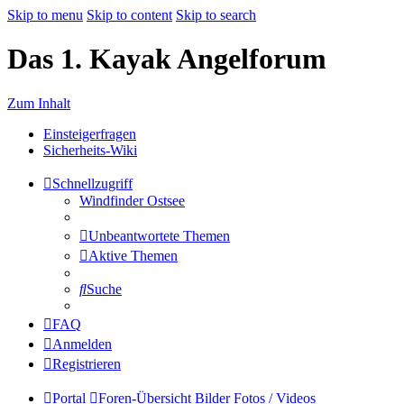
Skip to menu
Skip to content
Skip to search
Das 1. Kayak Angelforum
Zum Inhalt
Einsteigerfragen
Sicherheits-Wiki
Schnellzugriff
Windfinder Ostsee
Unbeantwortete Themen
Aktive Themen
Suche
FAQ
Anmelden
Registrieren
Portal
Foren-Übersicht
Bilder
Fotos / Videos