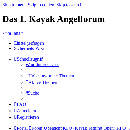
Skip to menu
Skip to content
Skip to search
Das 1. Kayak Angelforum
Zum Inhalt
Einsteigerfragen
Sicherheits-Wiki
Schnellzugriff
Windfinder Ostsee
Unbeantwortete Themen
Aktive Themen
Suche
FAQ
Anmelden
Registrieren
Portal
Foren-Übersicht
KFO (Kayak-Fishing-Open)
KFO - 