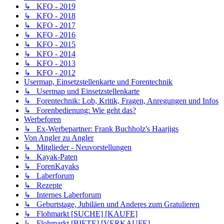
↳ KFO - 2019
↳ KFO - 2018
↳ KFO - 2017
↳ KFO - 2016
↳ KFO - 2015
↳ KFO - 2014
↳ KFO - 2013
↳ KFO - 2012
Usermap, Einsetzstellenkarte und Forentechnik
↳ Usermap und Einsetzstellenkarte
↳ Forentechnik: Lob, Kritik, Fragen, Anregungen und Infos
↳ Forenbedienung: Wie geht das?
Werbeforen
↳ Ex-Werbepartner: Frank Buchholz's Haarjigs
Von Angler zu Angler
↳ Mitglieder - Neuvorstellungen
↳ Kayak-Paten
↳ ForenKayaks
↳ Laberforum
↳ Rezepte
↳ Internes Laberforum
↳ Geburtstage, Jubiläen und Anderes zum Gratulieren
↳ Flohmarkt [SUCHE] [KAUFE]
↳ Flohmarkt [BIETE] [VERKAUFE]