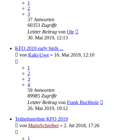
1
2
3
37
Antworten
60353
Zugriffe
Letzter Beitrag
von
Ole
30. Mai 2019, 12:13
KFO 2019 early birds ...
von
Kaki-Uwe
»
16. Mai 2019, 12:10
1
2
3
4
59
Antworten
89985
Zugriffe
Letzter Beitrag
von
Frank Buchholz
26. Mai 2019, 19:12
Teilnehmerliste KFO 2019
von
MarioSchreiber
»
2. Jul 2018, 17:26
1