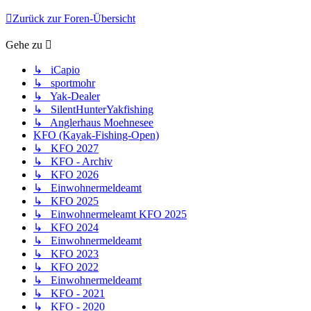
Zurück zur Foren-Übersicht
Gehe zu
↳ iCapio
↳ sportmohr
↳ Yak-Dealer
↳ SilentHunterYakfishing
↳ Anglerhaus Moehnesee
KFO (Kayak-Fishing-Open)
↳ KFO 2027
↳ KFO - Archiv
↳ KFO 2026
↳ Einwohnermeldeamt
↳ KFO 2025
↳ Einwohnermeleamt KFO 2025
↳ KFO 2024
↳ Einwohnermeldeamt
↳ KFO 2023
↳ KFO 2022
↳ Einwohnermeldeamt
↳ KFO - 2021
↳ KFO - 2020