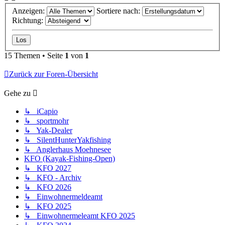
Anzeigen:
Sortiere nach:
Richtung:
15 Themen • Seite
1
von
1
Zurück zur Foren-Übersicht
Gehe zu
↳ iCapio
↳ sportmohr
↳ Yak-Dealer
↳ SilentHunterYakfishing
↳ Anglerhaus Moehnesee
KFO (Kayak-Fishing-Open)
↳ KFO 2027
↳ KFO - Archiv
↳ KFO 2026
↳ Einwohnermeldeamt
↳ KFO 2025
↳ Einwohnermeleamt KFO 2025