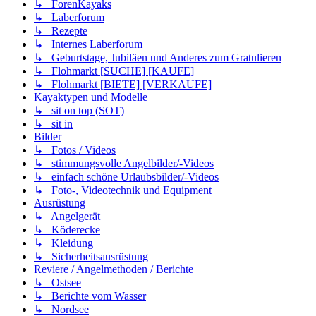
↳ ForenKayaks
↳ Laberforum
↳ Rezepte
↳ Internes Laberforum
↳ Geburtstage, Jubiläen und Anderes zum Gratulieren
↳ Flohmarkt [SUCHE] [KAUFE]
↳ Flohmarkt [BIETE] [VERKAUFE]
Kayaktypen und Modelle
↳ sit on top (SOT)
↳ sit in
Bilder
↳ Fotos / Videos
↳ stimmungsvolle Angelbilder/-Videos
↳ einfach schöne Urlaubsbilder/-Videos
↳ Foto-, Videotechnik und Equipment
Ausrüstung
↳ Angelgerät
↳ Köderecke
↳ Kleidung
↳ Sicherheitsausrüstung
Reviere / Angelmethoden / Berichte
↳ Ostsee
↳ Berichte vom Wasser
↳ Nordsee