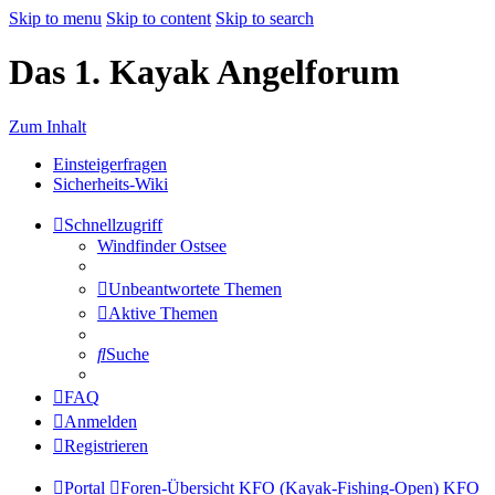
Skip to menu
Skip to content
Skip to search
Das 1. Kayak Angelforum
Zum Inhalt
Einsteigerfragen
Sicherheits-Wiki
Schnellzugriff
Windfinder Ostsee
Unbeantwortete Themen
Aktive Themen
Suche
FAQ
Anmelden
Registrieren
Portal
Foren-Übersicht
KFO (Kayak-Fishing-Open)
KFO