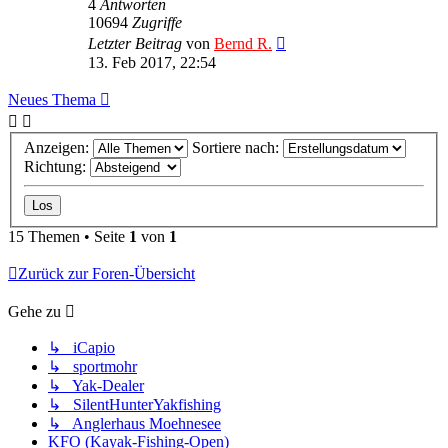
4
Antworten
10694
Zugriffe
Letzter Beitrag
von
Bernd R.
13. Feb 2017, 22:54
Neues Thema
Anzeigen:
Sortiere nach:
Richtung:
15 Themen • Seite
1
von
1
Zurück zur Foren-Übersicht
Gehe zu
↳ iCapio
↳ sportmohr
↳ Yak-Dealer
↳ SilentHunterYakfishing
↳ Anglerhaus Moehnesee
KFO (Kayak-Fishing-Open)