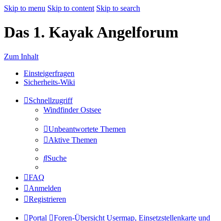
Skip to menu
Skip to content
Skip to search
Das 1. Kayak Angelforum
Zum Inhalt
Einsteigerfragen
Sicherheits-Wiki
Schnellzugriff
Windfinder Ostsee
Unbeantwortete Themen
Aktive Themen
Suche
FAQ
Anmelden
Registrieren
Portal
Foren-Übersicht
Usermap, Einsetzstellenkarte und