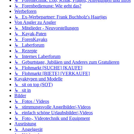
↳ Forentechnik: Lob, Kritik, Fragen, Anregungen und Infos
↳ Forenbedienung: Wie geht das?
Werbeforen
↳ Ex-Werbepartner: Frank Buchholz's Haarjigs
Von Angler zu Angler
↳ Mitglieder - Neuvorstellungen
↳ Kayak-Paten
↳ ForenKayaks
↳ Laberforum
↳ Rezepte
↳ Internes Laberforum
↳ Geburtstage, Jubiläen und Anderes zum Gratulieren
↳ Flohmarkt [SUCHE] [KAUFE]
↳ Flohmarkt [BIETE] [VERKAUFE]
Kayaktypen und Modelle
↳ sit on top (SOT)
↳ sit in
Bilder
↳ Fotos / Videos
↳ stimmungsvolle Angelbilder/-Videos
↳ einfach schöne Urlaubsbilder/-Videos
↳ Foto-, Videotechnik und Equipment
Ausrüstung
↳ Angelgerät