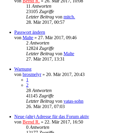
von
Bernd R.
»
26. Mär 2017, 10:08
11
Antworten
23105
Zugriffe
Letzter Beitrag
von
mitch.
28. Mär 2017, 00:57
Passwort ändern
von
Malte
»
27. Mär 2017, 09:46
2
Antworten
12824
Zugriffe
Letzter Beitrag
von
Malte
27. Mär 2017, 13:31
Warnung
von
brosmelyr
»
20. Mär 2017, 20:43
1
2
28
Antworten
41145
Zugriffe
Letzter Beitrag
von
vatas-sohn
26. Mär 2017, 07:03
Neue (alte) Adresse für das Forum aktiv
von
Bernd R.
»
22. Mär 2017, 16:50
0
Antworten
12177
Zugriffe