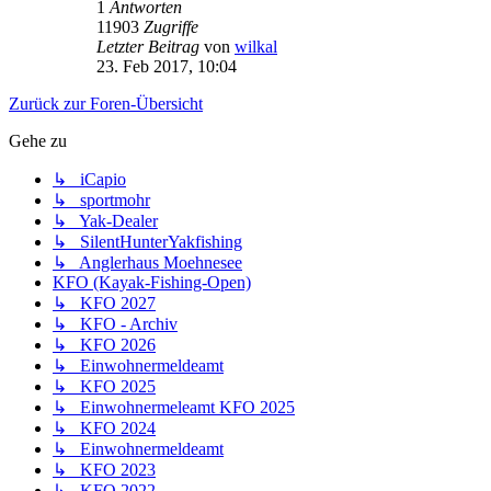
1
Antworten
11903
Zugriffe
Letzter Beitrag
von
wilkal
23. Feb 2017, 10:04
Zurück zur Foren-Übersicht
Gehe zu
↳ iCapio
↳ sportmohr
↳ Yak-Dealer
↳ SilentHunterYakfishing
↳ Anglerhaus Moehnesee
KFO (Kayak-Fishing-Open)
↳ KFO 2027
↳ KFO - Archiv
↳ KFO 2026
↳ Einwohnermeldeamt
↳ KFO 2025
↳ Einwohnermeleamt KFO 2025
↳ KFO 2024
↳ Einwohnermeldeamt
↳ KFO 2023
↳ KFO 2022