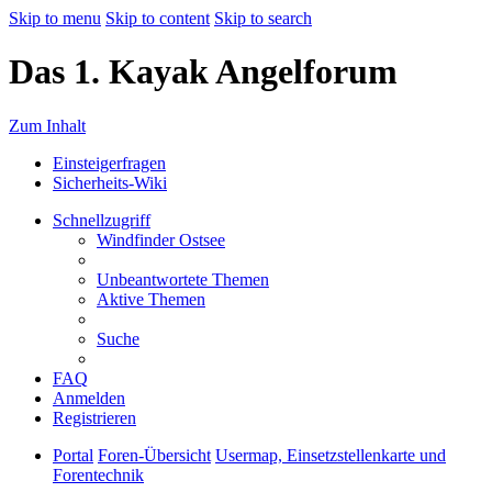
Skip to menu
Skip to content
Skip to search
Das 1. Kayak Angelforum
Zum Inhalt
Einsteigerfragen
Sicherheits-Wiki
Schnellzugriff
Windfinder Ostsee
Unbeantwortete Themen
Aktive Themen
Suche
FAQ
Anmelden
Registrieren
Portal
Foren-Übersicht
Usermap, Einsetzstellenkarte und
Forentechnik