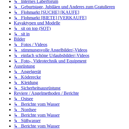
↳ Internes Laberforum
↳ Geburtstage, Jubiläen und Anderes zum Gratulieren
↳ Flohmarkt [SUCHE] [KAUFE]
↳ Flohmarkt [BIETE] [VERKAUFE]
Kayaktypen und Modelle
↳ sit on top (SOT)
↳ sit in
Bilder
↳ Fotos / Videos
↳ stimmungsvolle Angelbilder/-Videos
↳ einfach schöne Urlaubsbilder/-Videos
↳ Foto-, Videotechnik und Equipment
Ausrüstung
↳ Angelgerät
↳ Köderecke
↳ Kleidung
↳ Sicherheitsausrüstung
Reviere / Angelmethoden / Berichte
↳ Ostsee
↳ Berichte vom Wasser
↳ Nordsee
↳ Berichte vom Wasser
↳ Süßwasser
↳ Berichte vom Wasser