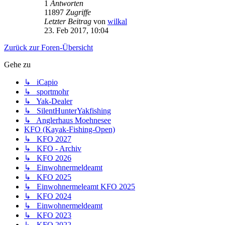
1
Antworten
11897
Zugriffe
Letzter Beitrag
von
wilkal
23. Feb 2017, 10:04
Zurück zur Foren-Übersicht
Gehe zu
↳ iCapio
↳ sportmohr
↳ Yak-Dealer
↳ SilentHunterYakfishing
↳ Anglerhaus Moehnesee
KFO (Kayak-Fishing-Open)
↳ KFO 2027
↳ KFO - Archiv
↳ KFO 2026
↳ Einwohnermeldeamt
↳ KFO 2025
↳ Einwohnermeleamt KFO 2025
↳ KFO 2024
↳ Einwohnermeldeamt
↳ KFO 2023
↳ KFO 2022