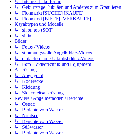
↳ Internes Laberforum
↳ Geburtstage, Jubiläen und Anderes zum Gratulieren
↳ Flohmarkt [SUCHE] [KAUFE]
↳ Flohmarkt [BIETE] [VERKAUFE]
Kayaktypen und Modelle
↳ sit on top (SOT)
↳ sit in
Bilder
↳ Fotos / Videos
↳ stimmungsvolle Angelbilder/-Videos
↳ einfach schöne Urlaubsbilder/-Videos
↳ Foto-, Videotechnik und Equipment
Ausrüstung
↳ Angelgerät
↳ Köderecke
↳ Kleidung
↳ Sicherheitsausrüstung
Reviere / Angelmethoden / Berichte
↳ Ostsee
↳ Berichte vom Wasser
↳ Nordsee
↳ Berichte vom Wasser
↳ Süßwasser
↳ Berichte vom Wasser