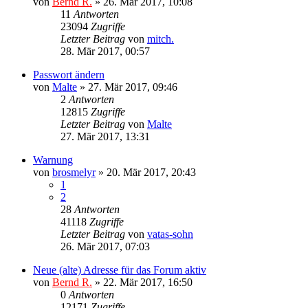
von
Bernd R.
»
26. Mär 2017, 10:08
11
Antworten
23094
Zugriffe
Letzter Beitrag
von
mitch.
28. Mär 2017, 00:57
Passwort ändern
von
Malte
»
27. Mär 2017, 09:46
2
Antworten
12815
Zugriffe
Letzter Beitrag
von
Malte
27. Mär 2017, 13:31
Warnung
von
brosmelyr
»
20. Mär 2017, 20:43
1
2
28
Antworten
41118
Zugriffe
Letzter Beitrag
von
vatas-sohn
26. Mär 2017, 07:03
Neue (alte) Adresse für das Forum aktiv
von
Bernd R.
»
22. Mär 2017, 16:50
0
Antworten
12171
Zugriffe