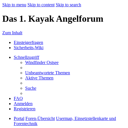
Skip to menu
Skip to content
Skip to search
Das 1. Kayak Angelforum
Zum Inhalt
Einsteigerfragen
Sicherheits-Wiki
Schnellzugriff
Windfinder Ostsee
Unbeantwortete Themen
Aktive Themen
Suche
FAQ
Anmelden
Registrieren
Portal
Foren-Übersicht
Usermap, Einsetzstellenkarte und
Forentechnik