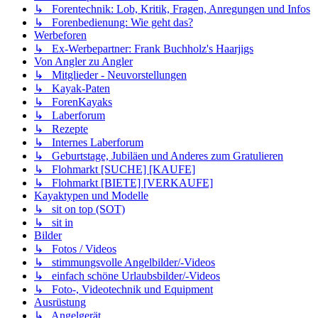
↳ Forentechnik: Lob, Kritik, Fragen, Anregungen und Infos
↳ Forenbedienung: Wie geht das?
Werbeforen
↳ Ex-Werbepartner: Frank Buchholz's Haarjigs
Von Angler zu Angler
↳ Mitglieder - Neuvorstellungen
↳ Kayak-Paten
↳ ForenKayaks
↳ Laberforum
↳ Rezepte
↳ Internes Laberforum
↳ Geburtstage, Jubiläen und Anderes zum Gratulieren
↳ Flohmarkt [SUCHE] [KAUFE]
↳ Flohmarkt [BIETE] [VERKAUFE]
Kayaktypen und Modelle
↳ sit on top (SOT)
↳ sit in
Bilder
↳ Fotos / Videos
↳ stimmungsvolle Angelbilder/-Videos
↳ einfach schöne Urlaubsbilder/-Videos
↳ Foto-, Videotechnik und Equipment
Ausrüstung
↳ Angelgerät