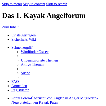
Skip to menu
Skip to content
Skip to search
Das 1. Kayak Angelforum
Zum Inhalt
Einsteigerfragen
Sicherheits-Wiki
Schnellzugriff
Windfinder Ostsee
Unbeantwortete Themen
Aktive Themen
Suche
FAQ
Anmelden
Registrieren
Portal
Foren-Übersicht
Von Angler zu Angler
Mitglieder -
Neuvorstellungen
Kayak-Paten