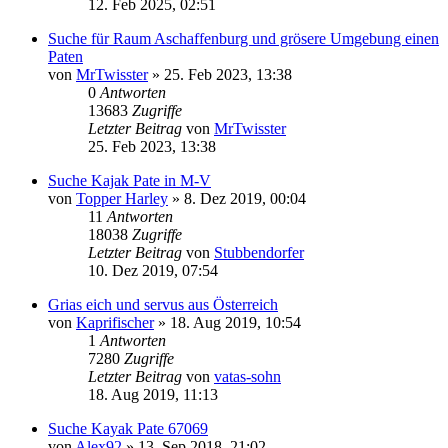
12. Feb 2025, 02:51
Suche für Raum Aschaffenburg und grösere Umgebung einen
Paten
von
MrTwisster
»
25. Feb 2023, 13:38
0
Antworten
13683
Zugriffe
Letzter Beitrag
von
MrTwisster
25. Feb 2023, 13:38
Suche Kajak Pate in M-V
von
Topper Harley
»
8. Dez 2019, 00:04
11
Antworten
18038
Zugriffe
Letzter Beitrag
von
Stubbendorfer
10. Dez 2019, 07:54
Grias eich und servus aus Österreich
von
Kaprifischer
»
18. Aug 2019, 10:54
1
Antworten
7280
Zugriffe
Letzter Beitrag
von
vatas-sohn
18. Aug 2019, 11:13
Suche Kayak Pate 67069
von
Alex92
»
13. Sep 2018, 21:02