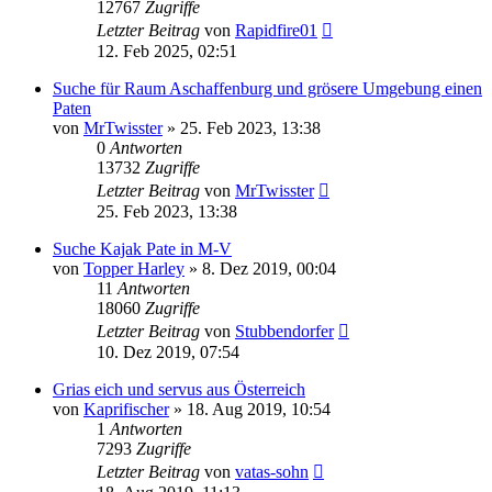
12767
Zugriffe
Letzter Beitrag
von
Rapidfire01
12. Feb 2025, 02:51
Suche für Raum Aschaffenburg und grösere Umgebung einen
Paten
von
MrTwisster
»
25. Feb 2023, 13:38
0
Antworten
13732
Zugriffe
Letzter Beitrag
von
MrTwisster
25. Feb 2023, 13:38
Suche Kajak Pate in M-V
von
Topper Harley
»
8. Dez 2019, 00:04
11
Antworten
18060
Zugriffe
Letzter Beitrag
von
Stubbendorfer
10. Dez 2019, 07:54
Grias eich und servus aus Österreich
von
Kaprifischer
»
18. Aug 2019, 10:54
1
Antworten
7293
Zugriffe
Letzter Beitrag
von
vatas-sohn