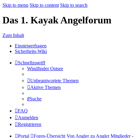
Skip to menu
Skip to content
Skip to search
Das 1. Kayak Angelforum
Zum Inhalt
Einsteigerfragen
Sicherheits-Wiki
Schnellzugriff
Windfinder Ostsee
Unbeantwortete Themen
Aktive Themen
Suche
FAQ
Anmelden
Registrieren
Portal
Foren-Übersicht
Von Angler zu Angler
Mitglieder -