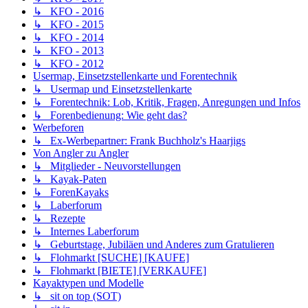
↳ KFO - 2016
↳ KFO - 2015
↳ KFO - 2014
↳ KFO - 2013
↳ KFO - 2012
Usermap, Einsetzstellenkarte und Forentechnik
↳ Usermap und Einsetzstellenkarte
↳ Forentechnik: Lob, Kritik, Fragen, Anregungen und Infos
↳ Forenbedienung: Wie geht das?
Werbeforen
↳ Ex-Werbepartner: Frank Buchholz's Haarjigs
Von Angler zu Angler
↳ Mitglieder - Neuvorstellungen
↳ Kayak-Paten
↳ ForenKayaks
↳ Laberforum
↳ Rezepte
↳ Internes Laberforum
↳ Geburtstage, Jubiläen und Anderes zum Gratulieren
↳ Flohmarkt [SUCHE] [KAUFE]
↳ Flohmarkt [BIETE] [VERKAUFE]
Kayaktypen und Modelle
↳ sit on top (SOT)