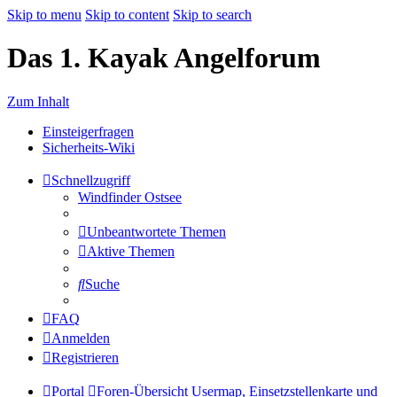
Skip to menu
Skip to content
Skip to search
Das 1. Kayak Angelforum
Zum Inhalt
Einsteigerfragen
Sicherheits-Wiki
Schnellzugriff
Windfinder Ostsee
Unbeantwortete Themen
Aktive Themen
Suche
FAQ
Anmelden
Registrieren
Portal
Foren-Übersicht
Usermap, Einsetzstellenkarte und