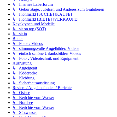
↳ Internes Laberforum
↳ Geburtstage, Jubiläen und Anderes zum Gratulieren
↳ Flohmarkt [SUCHE] [KAUFE]
↳ Flohmarkt [BIETE] [VERKAUFE]
Kayaktypen und Modelle
↳ sit on top (SOT)
↳ sit in
Bilder
↳ Fotos / Videos
↳ stimmungsvolle Angelbilder/-Videos
↳ einfach schöne Urlaubsbilder/-Videos
↳ Foto-, Videotechnik und Equipment
Ausrüstung
↳ Angelgerät
↳ Köderecke
↳ Kleidung
↳ Sicherheitsausrüstung
Reviere / Angelmethoden / Berichte
↳ Ostsee
↳ Berichte vom Wasser
↳ Nordsee
↳ Berichte vom Wasser
↳ Süßwasser