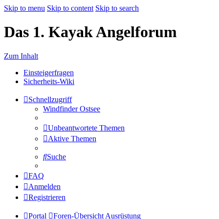
Skip to menu
Skip to content
Skip to search
Das 1. Kayak Angelforum
Zum Inhalt
Einsteigerfragen
Sicherheits-Wiki
Schnellzugriff
Windfinder Ostsee
Unbeantwortete Themen
Aktive Themen
Suche
FAQ
Anmelden
Registrieren
Portal
Foren-Übersicht
Ausrüstung