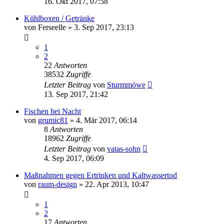
16. Okt 2017, 07:58
Kühlboxen / Getränke
von
Ferseelle
»
3. Sep 2017, 23:13
1
2
22
Antworten
38532
Zugriffe
Letzter Beitrag
von
Sturmmöwe
13. Sep 2017, 21:42
Fischen bei Nacht
von
grumic81
»
4. Mär 2017, 06:14
8
Antworten
18962
Zugriffe
Letzter Beitrag
von
vatas-sohn
4. Sep 2017, 06:09
Maßnahmen gegen Ertrinken und Kaltwassertod
von
raum-design
»
22. Apr 2013, 10:47
1
2
17
Antworten