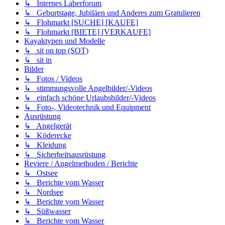
↳ Internes Laberforum
↳ Geburtstage, Jubiläen und Anderes zum Gratulieren
↳ Flohmarkt [SUCHE] [KAUFE]
↳ Flohmarkt [BIETE] [VERKAUFE]
Kayaktypen und Modelle
↳ sit on top (SOT)
↳ sit in
Bilder
↳ Fotos / Videos
↳ stimmungsvolle Angelbilder/-Videos
↳ einfach schöne Urlaubsbilder/-Videos
↳ Foto-, Videotechnik und Equipment
Ausrüstung
↳ Angelgerät
↳ Köderecke
↳ Kleidung
↳ Sicherheitsausrüstung
Reviere / Angelmethoden / Berichte
↳ Ostsee
↳ Berichte vom Wasser
↳ Nordsee
↳ Berichte vom Wasser
↳ Süßwasser
↳ Berichte vom Wasser