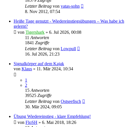
18579
Zugriffe
Letzter Beitrag
von
vatas-sohn
8. Nov 2012, 07:54
Heiße Tage genutzt - Wiedereinstiegsübungen – Was habe ich
gelernt?
von
Tigershark
»
6. Jul 2026, 00:08
11
Antworten
1841
Zugriffe
Letzter Beitrag
von
Lowpull
16. Jul 2026, 21:23
Signalkörper auf dem Kajak
von
Klaus
»
11. Mär 2024, 10:34
1
2
15
Antworten
39525
Zugriffe
Letzter Beitrag
von
Ostseefisch
30. Mär 2024, 09:05
Übung Wiedereinstieg - klare Empfehlung!
von
FloSH
»
6. Mai 2018, 18:26