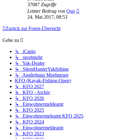
37087
Zugriffe
Letzter Beitrag
von
Quo
24. Mai 2017, 08:53
Zurück zur Foren-Übersicht
Gehe zu
↳ iCapio
↳ sportmohr
↳ Yak-Dealer
↳ SilentHunterYakfishing
↳ Anglerhaus Moehnesee
KFO (Kayak-Fishing-Open)
↳ KFO 2027
↳ KFO - Archiv
↳ KFO 2026
↳ Einwohnermeldeamt
↳ KFO 2025
↳ Einwohnermeleamt KFO 2025
↳ KFO 2024
↳ Einwohnermeldeamt
↳ KFO 2023