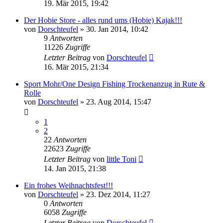
19. Mär 2015, 19:42
Der Hobie Store - alles rund ums (Hobie) Kajak!!!
von
Dorschteufel
»
30. Jan 2014, 10:42
9
Antworten
11226
Zugriffe
Letzter Beitrag
von
Dorschteufel
16. Mär 2015, 21:34
Sport Mohr/One Design Fishing Trockenanzug in Rute &
Rolle
von
Dorschteufel
»
23. Aug 2014, 15:47
1
2
22
Antworten
22623
Zugriffe
Letzter Beitrag
von
little Toni
14. Jan 2015, 21:38
Ein frohes Weihnachtsfest!!!
von
Dorschteufel
»
23. Dez 2014, 11:27
0
Antworten
6058
Zugriffe
Letzter Beitrag
von
Dorschteufel