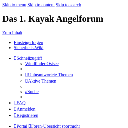
Skip to menu
Skip to content
Skip to search
Das 1. Kayak Angelforum
Zum Inhalt
Einsteigerfragen
Sicherheits-Wiki
Schnellzugriff
Windfinder Ostsee
Unbeantwortete Themen
Aktive Themen
Suche
FAQ
Anmelden
Registrieren
Portal
Foren-Übersicht
sportmohr