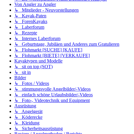
Von Angler zu Angler
↳ Mitglieder - Neuvorstellungen
↳ Kayak-Paten
↳ ForenKayaks
↳ Laberforum
↳ Rezepte
↳ Internes Laberforum
↳ Geburtstage, Jubiläen und Anderes zum Gratulieren
↳ Flohmarkt [SUCHE] [KAUFE]
↳ Flohmarkt [BIETE] [VERKAUFE]
Kayaktypen und Modelle
↳ sit on top (SOT)
↳ sit in
Bilder
↳ Fotos / Videos
↳ stimmungsvolle Angelbilder/-Videos
↳ einfach schöne Urlaubsbilder/-Videos
↳ Foto-, Videotechnik und Equipment
Ausrüstung
↳ Angelgerät
↳ Köderecke
↳ Kleidung
↳ Sicherheitsausrüstung
Reviere / Angelmethoden / Berichte