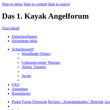
Skip to menu
Skip to content
Skip to search
Das 1. Kayak Angelforum
Zum Inhalt
Einsteigerfragen
Sicherheits-Wiki
Schnellzugriff
Windfinder Ostsee
Unbeantwortete Themen
Aktive Themen
Suche
FAQ
Anmelden
Registrieren
Portal
Foren-Übersicht
Reviere / Angelmethoden / Berichte
Aus