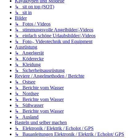
Kayaktypen und Modelle
↳ sit on top (SOT)
↳ sit in
Bilder
↳ Fotos / Videos
↳ stimmungsvolle Angelbilder/-Videos
↳ einfach schöne Urlaubsbilder/-Videos
↳ Foto-, Videotechnik und Equipment
Ausrüstung
↳ Angelgerät
↳ Köderecke
↳ Kleidung
↳ Sicherheitsausrüstung
Reviere / Angelmethoden / Berichte
↳ Ostsee
↳ Berichte vom Wasser
↳ Nordsee
↳ Berichte vom Wasser
↳ Süßwasser
↳ Berichte vom Wasser
↳ Ausland
Basteln und selber machen
↳ Elektronik / Elektrik / Echolot / GPS
↳ Bauanleitungen Elektronik / Elektrik / Echolot/ GPS