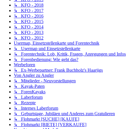
↳ KFO - 2018
↳ KFO - 2017
↳ KFO - 2016
↳ KFO - 2015
↳ KFO - 2014
↳ KFO - 2013
↳ KFO - 2012
Usermap, Einsetzstellenkarte und Forentechnik
↳ Usermap und Einsetzstellenkarte
↳ Forentechnik: Lob, Kritik, Fragen, Anregungen und Infos
↳ Forenbedienung: Wie geht das?
Werbeforen
↳ Ex-Werbepartner: Frank Buchholz's Haarjigs
Von Angler zu Angler
↳ Mitglieder - Neuvorstellungen
↳ Kayak-Paten
↳ ForenKayaks
↳ Laberforum
↳ Rezepte
↳ Internes Laberforum
↳ Geburtstage, Jubiläen und Anderes zum Gratulieren
↳ Flohmarkt [SUCHE] [KAUFE]
↳ Flohmarkt [BIETE] [VERKAUFE]