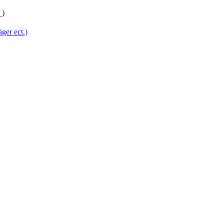
 )
er ect.)