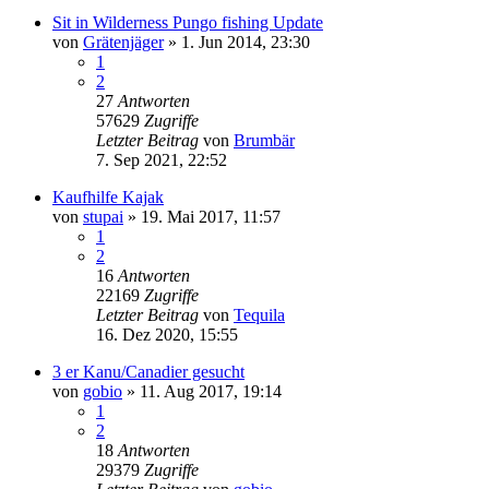
Sit in Wilderness Pungo fishing Update
von
Grätenjäger
»
1. Jun 2014, 23:30
1
2
27
Antworten
57629
Zugriffe
Letzter Beitrag
von
Brumbär
7. Sep 2021, 22:52
Kaufhilfe Kajak
von
stupai
»
19. Mai 2017, 11:57
1
2
16
Antworten
22169
Zugriffe
Letzter Beitrag
von
Tequila
16. Dez 2020, 15:55
3 er Kanu/Canadier gesucht
von
gobio
»
11. Aug 2017, 19:14
1
2
18
Antworten
29379
Zugriffe