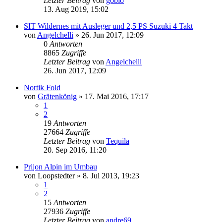
Letzter Beitrag
von
gobio
13. Aug 2019, 15:02
SIT Wildernes mit Ausleger und 2,5 PS Suzuki 4 Takt
von
Angelchelli
»
26. Jun 2017, 12:09
0
Antworten
8865
Zugriffe
Letzter Beitrag
von
Angelchelli
26. Jun 2017, 12:09
Nortik Fold
von
Grätenkönig
»
17. Mai 2016, 17:17
1
2
19
Antworten
27664
Zugriffe
Letzter Beitrag
von
Tequila
20. Sep 2016, 11:20
Prijon Alpin im Umbau
von
Loopstedter
»
8. Jul 2013, 19:23
1
2
15
Antworten
27936
Zugriffe
Letzter Beitrag
von
andre69