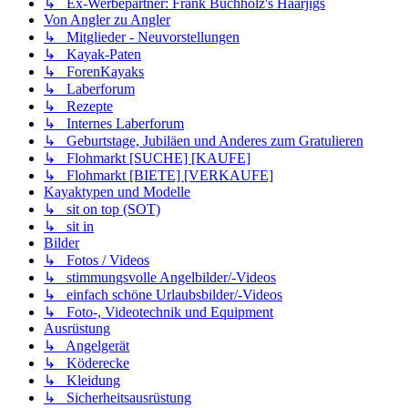
↳ Ex-Werbepartner: Frank Buchholz's Haarjigs
Von Angler zu Angler
↳ Mitglieder - Neuvorstellungen
↳ Kayak-Paten
↳ ForenKayaks
↳ Laberforum
↳ Rezepte
↳ Internes Laberforum
↳ Geburtstage, Jubiläen und Anderes zum Gratulieren
↳ Flohmarkt [SUCHE] [KAUFE]
↳ Flohmarkt [BIETE] [VERKAUFE]
Kayaktypen und Modelle
↳ sit on top (SOT)
↳ sit in
Bilder
↳ Fotos / Videos
↳ stimmungsvolle Angelbilder/-Videos
↳ einfach schöne Urlaubsbilder/-Videos
↳ Foto-, Videotechnik und Equipment
Ausrüstung
↳ Angelgerät
↳ Köderecke
↳ Kleidung
↳ Sicherheitsausrüstung