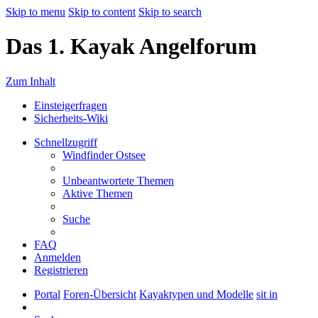
Skip to menu
Skip to content
Skip to search
Das 1. Kayak Angelforum
Zum Inhalt
Einsteigerfragen
Sicherheits-Wiki
Schnellzugriff
Windfinder Ostsee
Unbeantwortete Themen
Aktive Themen
Suche
FAQ
Anmelden
Registrieren
Portal
Foren-Übersicht
Kayaktypen und Modelle
sit in