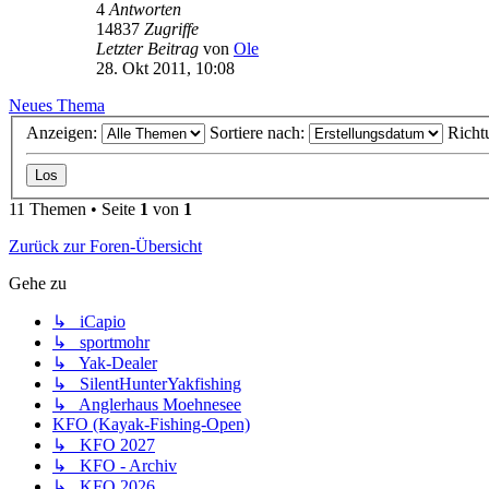
4
Antworten
14837
Zugriffe
Letzter Beitrag
von
Ole
28. Okt 2011, 10:08
Neues Thema
Anzeigen:
Sortiere nach:
Richt
11 Themen • Seite
1
von
1
Zurück zur Foren-Übersicht
Gehe zu
↳ iCapio
↳ sportmohr
↳ Yak-Dealer
↳ SilentHunterYakfishing
↳ Anglerhaus Moehnesee
KFO (Kayak-Fishing-Open)
↳ KFO 2027
↳ KFO - Archiv
↳ KFO 2026