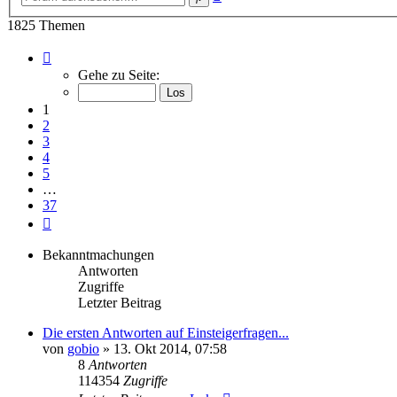
Suche
1825 Themen
Seite
1
Gehe zu Seite:
von
37
1
2
3
4
5
…
37
Nächste
Bekanntmachungen
Antworten
Zugriffe
Letzter Beitrag
Die ersten Antworten auf Einsteigerfragen...
von
gobio
»
13. Okt 2014, 07:58
8
Antworten
114354
Zugriffe