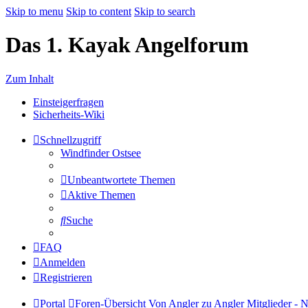
Skip to menu
Skip to content
Skip to search
Das 1. Kayak Angelforum
Zum Inhalt
Einsteigerfragen
Sicherheits-Wiki
Schnellzugriff
Windfinder Ostsee
Unbeantwortete Themen
Aktive Themen
Suche
FAQ
Anmelden
Registrieren
Portal
Foren-Übersicht
Von Angler zu Angler
Mitglieder - 