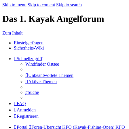
Skip to menu
Skip to content
Skip to search
Das 1. Kayak Angelforum
Zum Inhalt
Einsteigerfragen
Sicherheits-Wiki
Schnellzugriff
Windfinder Ostsee
Unbeantwortete Themen
Aktive Themen
Suche
FAQ
Anmelden
Registrieren
Portal
Foren-Übersicht
KFO (Kayak-Fishing-Open)
KFO