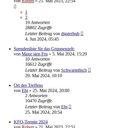
von
Robert
»
21. Mai 2023, 22:54
1
2
19
Antworten
28802
Zugriffe
Letzter Beitrag
von
diggerbub
4. Jun 2024, 05:45
Spendenliste für das Gruppenzelt:
von
Maxe sien Fru
»
5. Mai 2024, 15:29
10
Antworten
16612
Zugriffe
Letzter Beitrag
von
Schwarmfisch
29. Mai 2024, 10:10
Ort des Treffens
von
Ebi
»
25. Mai 2024, 20:00
2
Antworten
10470
Zugriffe
Letzter Beitrag
von
Ebi
25. Mai 2024, 20:54
KFO-Termin 2024
von
Robert
»
21. Mai 2023, 22:51