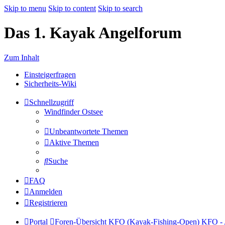
Skip to menu
Skip to content
Skip to search
Das 1. Kayak Angelforum
Zum Inhalt
Einsteigerfragen
Sicherheits-Wiki
Schnellzugriff
Windfinder Ostsee
Unbeantwortete Themen
Aktive Themen
Suche
FAQ
Anmelden
Registrieren
Portal
Foren-Übersicht
KFO (Kayak-Fishing-Open)
KFO - 