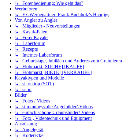
↳ Forenbedienung: Wie geht das?
Werbeforen
↳ Ex-Werbepartner: Frank Buchholz's Haarjigs
Von Angler zu Angler
↳ Mitglieder - Neuvorstellungen
↳ Kayak-Paten
↳ ForenKayaks
↳ Laberforum
↳ Rezepte
↳ Internes Laberforum
↳ Geburtstage, Jubiläen und Anderes zum Gratulieren
↳ Flohmarkt [SUCHE] [KAUFE]
↳ Flohmarkt [BIETE] [VERKAUFE]
Kayaktypen und Modelle
↳ sit on top (SOT)
↳ sit in
Bilder
↳ Fotos / Videos
↳ stimmungsvolle Angelbilder/-Videos
↳ einfach schöne Urlaubsbilder/-Videos
↳ Foto-, Videotechnik und Equipment
Ausrüstung
↳ Angelgerät
↳ Köderecke