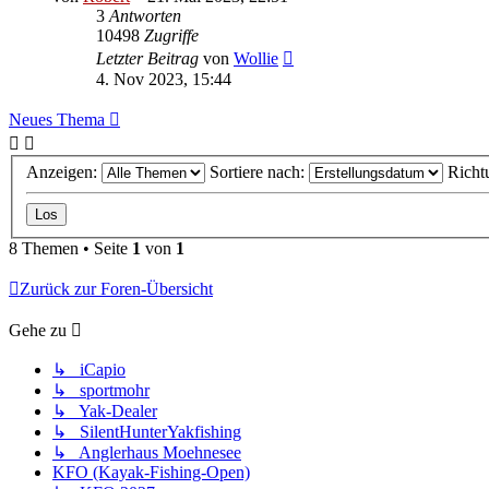
3
Antworten
10498
Zugriffe
Letzter Beitrag
von
Wollie
4. Nov 2023, 15:44
Neues Thema
Anzeigen:
Sortiere nach:
Richt
8 Themen • Seite
1
von
1
Zurück zur Foren-Übersicht
Gehe zu
↳ iCapio
↳ sportmohr
↳ Yak-Dealer
↳ SilentHunterYakfishing
↳ Anglerhaus Moehnesee
KFO (Kayak-Fishing-Open)