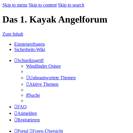
Skip to menu
Skip to content
Skip to search
Das 1. Kayak Angelforum
Zum Inhalt
Einsteigerfragen
Sicherheits-Wiki
Schnellzugriff
Windfinder Ostsee
Unbeantwortete Themen
Aktive Themen
Suche
FAQ
Anmelden
Registrieren
Portal
Foren-Übersicht