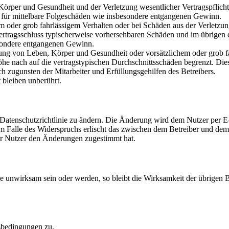
rper und Gesundheit und der Verletzung wesentlicher Vertragspflichten
ch für mittelbare Folgeschäden wie insbesondere entgangenen Gewinn.
em oder grob fahrlässigem Verhalten oder bei Schäden aus der Verletz
i Vertragsschluss typischerweise vorhersehbaren Schäden und im übrigen
besondere entgangenen Gewinn.
ng von Leben, Körper und Gesundheit oder vorsätzlichem oder grob fah
e nach auf die vertragstypischen Durchschnittsschäden begrenzt. Dies
h zugunsten der Mitarbeiter und Erfüllungsgehilfen des Betreibers.
bleiben unberührt.
 Datenschutzrichtlinie zu ändern. Die Änderung wird dem Nutzer per E-
m Falle des Widerspruchs erlischt das zwischen dem Betreiber und dem 
er Nutzer den Änderungen zugestimmt hat.
se unwirksam sein oder werden, so bleibt die Wirksamkeit der übrigen
sbedingungen zu.