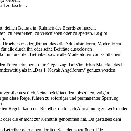
igt werden.
aft zu löschen.
echt, deinen Beitrag im Rahmen des Boards zu nutzen.
n, zu bearbeiten, zu verschieben oder zu sperren. Es gibt
en.
es Urhebers wiedergibt und dass die Administratoren, Moderatoren
 für alle durch ihn oder seine Beiträge ausgelösten
kommt und den Betreiber sowie alle Moderatoren von sämtlichen
den Forenbetreiber ab. Im Gegenzug darf sämtliches Material, das in
nderweitig als in „Das 1. Kayak Angelforum“ genutzt werden.
Du verpflichtest dich, keine beleidigenden, obszönen, vulgären,
egen diese Regel führen zu sofortiger und permanenter Sperrung.
en.
chten Regeln kann der Betreiber dich nach Abmahnung zeitweise oder
hat oder die er nicht zur Kenntnis genommen hat. Du gestattest dem
dem Betreiber oder einem Dritten Schaden zuzufügen. Die