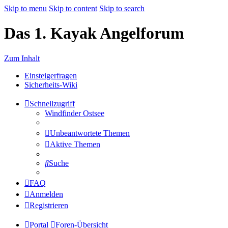
Skip to menu
Skip to content
Skip to search
Das 1. Kayak Angelforum
Zum Inhalt
Einsteigerfragen
Sicherheits-Wiki
Schnellzugriff
Windfinder Ostsee
Unbeantwortete Themen
Aktive Themen
Suche
FAQ
Anmelden
Registrieren
Portal
Foren-Übersicht