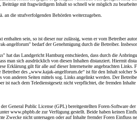
eiträge mit fragwürdigem Inhalt so schnell wie möglich zu bearbeiten o
 ä. an die strafverfolgenden Behörden weiterzugeben.
 enthalten sein, so ist dieser nur zulässig, wenn er vom Betreiber auto
yak-angelforum" bedarf der Genehmigung durch die Betreiber. Insbeso
s" hat das Landgericht Hamburg entschieden, dass durch die Anbringung 
s man sich ausdrücklich von diesen Inhalten distanziert. Hiermit distan
se Erklärung gilt für alle auf dieser Internetseite angebrachten Links. 
r Betreiber des „www.kajak-angelforum.de“ ist für den Inhalt solcher S
von anderen Seiten mittels sog. Links angelinkt werden. Der Betreibe
r ist nach dem Teledienstgesetz nicht verpflichtet, die fremden Inhalte
r der General Public License (GPL) bereitgestellten Foren-Software 
ter www.phpbb.de zur Verfügung gestellt. Beide haben keinen Einflus
te Zwecke nicht untersagen oder auf Inhalte fremder Foren Einfluss n