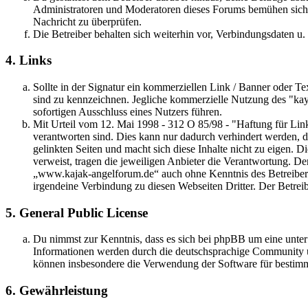
Administratoren und Moderatoren dieses Forums bemühen sich, B
Nachricht zu überprüfen.
Die Betreiber behalten sich weiterhin vor, Verbindungsdaten u.
4. Links
Sollte in der Signatur ein kommerziellen Link / Banner oder Text
sind zu kennzeichnen. Jegliche kommerzielle Nutzung des "ka
sofortigen Ausschluss eines Nutzers führen.
Mit Urteil vom 12. Mai 1998 - 312 O 85/98 - "Haftung für Link
verantworten sind. Dies kann nur dadurch verhindert werden, das
gelinkten Seiten und macht sich diese Inhalte nicht zu eigen. Die
verweist, tragen die jeweiligen Anbieter die Verantwortung. De
„www.kajak-angelforum.de“ auch ohne Kenntnis des Betreibers 
irgendeine Verbindung zu diesen Webseiten Dritter. Der Betreibe
5. General Public License
Du nimmst zur Kenntnis, dass es sich bei phpBB um eine unte
Informationen werden durch die deutschsprachige Community un
können insbesondere die Verwendung der Software für bestimm
6. Gewährleistung