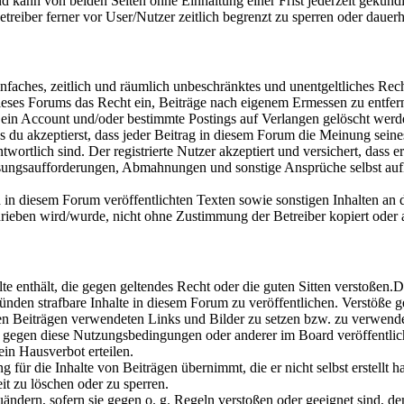
 kann von beiden Seiten ohne Einhaltung einer Frist jederzeit gekünd
eiber ferner vor User/Nutzer zeitlich begrenzt zu sperren oder dauerh
 einfaches, zeitlich und räumlich unbeschränktes und unentgeltliches R
ses Forums das Recht ein, Beiträge nach eigenem Ermessen zu entferne
 ein Account und/oder bestimmte Postings auf Verlangen gelöscht werd
ss du akzeptierst, dass jeder Beitrag in diesem Forum die Meinung sein
wortlich sind. Der registrierte Nutzer akzeptiert und versichert, dass er
sungsaufforderungen, Abmahnungen und sonstige Ansprüche selbst auf
nd in diesem Forum veröffentlichten Texten sowie sonstigen Inhalten an 
ben wird/wurde, nicht ohne Zustimmung der Betreiber kopiert oder a
alte enthält, die gegen geltendes Recht oder die guten Sitten verstoßen.
nden strafbare Inhalte in diesem Forum zu veröffentlichen. Verstöße g
inen Beiträgen verwendeten Links und Bilder zu setzen bzw. zu verwend
n gegen diese Nutzungsbedingungen oder anderer im Board veröffentli
in Hausverbot erteilen.
für die Inhalte von Beiträgen übernimmt, die er nicht selbst erstellt 
it zu löschen oder zu sperren.
uändern, sofern sie gegen o. g. Regeln verstoßen oder geeignet sind, 