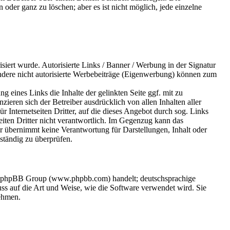
der ganz zu löschen; aber es ist nicht möglich, jede einzelne
risiert wurde. Autorisierte Links / Banner / Werbung in der Signatur
ndere nicht autorisierte Werbebeiträge (Eigenwerbung) können zum
eines Links die Inhalte der gelinkten Seite ggf. mit zu
zieren sich der Betreiber ausdrücklich von allen Inhalten aller
Für Internetseiten Dritter, auf die dieses Angebot durch sog. Links
eiten Dritter nicht verantwortlich. Im Gegenzug kann das
r übernimmt keine Verantwortung für Darstellungen, Inhalt oder
 ständig zu überprüfen.
der phpBB Group (www.phpbb.com) handelt; deutschsprachige
s auf die Art und Weise, wie die Software verwendet wird. Sie
ehmen.