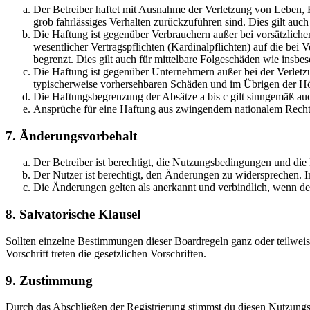
Der Betreiber haftet mit Ausnahme der Verletzung von Leben, Kö
grob fahrlässiges Verhalten zurückzuführen sind. Dies gilt au
Die Haftung ist gegenüber Verbrauchern außer bei vorsätzlich
wesentlicher Vertragspflichten (Kardinalpflichten) auf die be
begrenzt. Dies gilt auch für mittelbare Folgeschäden wie ins
Die Haftung ist gegenüber Unternehmern außer bei der Verletzu
typischerweise vorhersehbaren Schäden und im Übrigen der Höh
Die Haftungsbegrenzung der Absätze a bis c gilt sinngemäß auc
Ansprüche für eine Haftung aus zwingendem nationalem Recht 
7. Änderungsvorbehalt
Der Betreiber ist berechtigt, die Nutzungsbedingungen und die
Der Nutzer ist berechtigt, den Änderungen zu widersprechen. I
Die Änderungen gelten als anerkannt und verbindlich, wenn d
8. Salvatorische Klausel
Sollten einzelne Bestimmungen dieser Boardregeln ganz oder teilwei
Vorschrift treten die gesetzlichen Vorschriften.
9. Zustimmung
Durch das Abschließen der Registrierung stimmst du diesen Nutzung