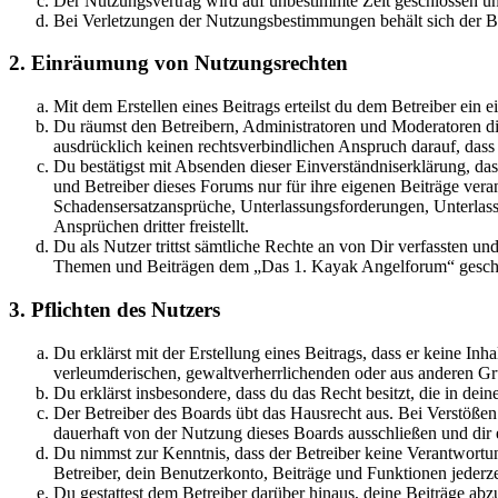
Der Nutzungsvertrag wird auf unbestimmte Zeit geschlossen und
Bei Verletzungen der Nutzungsbestimmungen behält sich der Betr
2. Einräumung von Nutzungsrechten
Mit dem Erstellen eines Beitrags erteilst du dem Betreiber ein
Du räumst den Betreibern, Administratoren und Moderatoren die
ausdrücklich keinen rechtsverbindlichen Anspruch darauf, dass
Du bestätigst mit Absenden dieser Einverständniserklärung, da
und Betreiber dieses Forums nur für ihre eigenen Beiträge verant
Schadensersatzansprüche, Unterlassungsforderungen, Unterlas
Ansprüchen dritter freistellt.
Du als Nutzer trittst sämtliche Rechte an von Dir verfassten u
Themen und Beiträgen dem „Das 1. Kayak Angelforum“ geschrie
3. Pflichten des Nutzers
Du erklärst mit der Erstellung eines Beitrags, dass er keine Inh
verleumderischen, gewaltverherrlichenden oder aus anderen Grü
Du erklärst insbesondere, dass du das Recht besitzt, die in de
Der Betreiber des Boards übt das Hausrecht aus. Bei Verstöße
dauerhaft von der Nutzung dieses Boards ausschließen und dir e
Du nimmst zur Kenntnis, dass der Betreiber keine Verantwortung 
Betreiber, dein Benutzerkonto, Beiträge und Funktionen jederze
Du gestattest dem Betreiber darüber hinaus, deine Beiträge abz