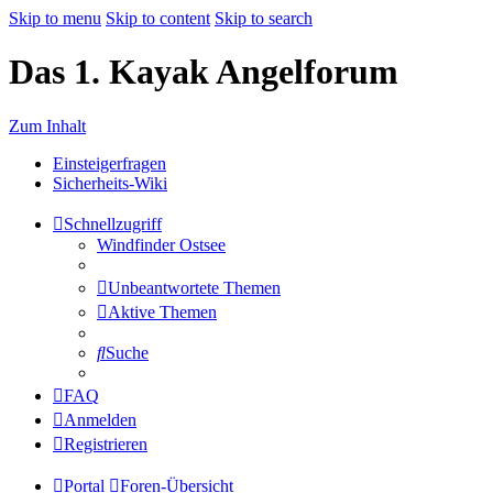
Skip to menu
Skip to content
Skip to search
Das 1. Kayak Angelforum
Zum Inhalt
Einsteigerfragen
Sicherheits-Wiki
Schnellzugriff
Windfinder Ostsee
Unbeantwortete Themen
Aktive Themen
Suche
FAQ
Anmelden
Registrieren
Portal
Foren-Übersicht