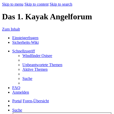
Skip to menu
Skip to content
Skip to search
Das 1. Kayak Angelforum
Zum Inhalt
Einsteigerfragen
Sicherheits-Wiki
Schnellzugriff
Windfinder Ostsee
Unbeantwortete Themen
Aktive Themen
Suche
FAQ
Anmelden
Portal
Foren-Übersicht
Suche