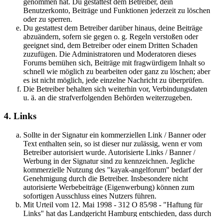
genommen hat. Du gestattest dem Betreiber, dein
Benutzerkonto, Beiträge und Funktionen jederzeit zu löschen
oder zu sperren.
Du gestattest dem Betreiber darüber hinaus, deine Beiträge
abzuändern, sofern sie gegen o. g. Regeln verstoßen oder
geeignet sind, dem Betreiber oder einem Dritten Schaden
zuzufügen. Die Administratoren und Moderatoren dieses
Forums bemühen sich, Beiträge mit fragwürdigem Inhalt so
schnell wie möglich zu bearbeiten oder ganz zu löschen; aber
es ist nicht möglich, jede einzelne Nachricht zu überprüfen.
Die Betreiber behalten sich weiterhin vor, Verbindungsdaten
u. ä. an die strafverfolgenden Behörden weiterzugeben.
4. Links
Sollte in der Signatur ein kommerziellen Link / Banner oder
Text enthalten sein, so ist dieser nur zulässig, wenn er vom
Betreiber autorisiert wurde. Autorisierte Links / Banner /
Werbung in der Signatur sind zu kennzeichnen. Jegliche
kommerzielle Nutzung des "kayak-angelforum" bedarf der
Genehmigung durch die Betreiber. Insbesondere nicht
autorisierte Werbebeiträge (Eigenwerbung) können zum
sofortigen Ausschluss eines Nutzers führen.
Mit Urteil vom 12. Mai 1998 - 312 O 85/98 - "Haftung für
Links" hat das Landgericht Hamburg entschieden, dass durch