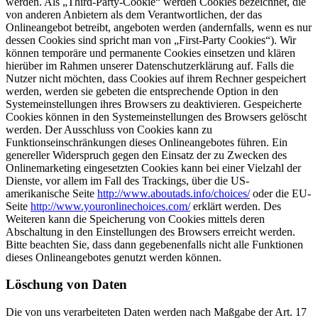
werden. Als „Third-Party-Cookie“ werden Cookies bezeichnet, die
von anderen Anbietern als dem Verantwortlichen, der das
Onlineangebot betreibt, angeboten werden (andernfalls, wenn es nur
dessen Cookies sind spricht man von „First-Party Cookies“). Wir
können temporäre und permanente Cookies einsetzen und klären
hierüber im Rahmen unserer Datenschutzerklärung auf. Falls die
Nutzer nicht möchten, dass Cookies auf ihrem Rechner gespeichert
werden, werden sie gebeten die entsprechende Option in den
Systemeinstellungen ihres Browsers zu deaktivieren. Gespeicherte
Cookies können in den Systemeinstellungen des Browsers gelöscht
werden. Der Ausschluss von Cookies kann zu
Funktionseinschränkungen dieses Onlineangebotes führen. Ein
genereller Widerspruch gegen den Einsatz der zu Zwecken des
Onlinemarketing eingesetzten Cookies kann bei einer Vielzahl der
Dienste, vor allem im Fall des Trackings, über die US-
amerikanische Seite
http://www.aboutads.info/choices/
oder die EU-
Seite
http://www.youronlinechoices.com/
erklärt werden. Des
Weiteren kann die Speicherung von Cookies mittels deren
Abschaltung in den Einstellungen des Browsers erreicht werden.
Bitte beachten Sie, dass dann gegebenenfalls nicht alle Funktionen
dieses Onlineangebotes genutzt werden können.
Löschung von Daten
Die von uns verarbeiteten Daten werden nach Maßgabe der Art. 17