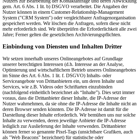
Nutzers zur Bearbeitung der Kontaktanfrage und deren Abwicklung
gem. Art. 6 Abs. 1 lit. b) DSGVO verarbeitet. Die Angaben der
Nutzer können in einem Customer-Relationship-Management
System ("CRM System") oder vergleichbarer Anfragenorganisation
gespeichert werden. Wir löschen die Anfragen, sofern diese nicht
mehr erforderlich sind. Wir überprüfen die Erforderlichkeit alle zwei
Jahre; Ferner gelten die gesetzlichen Archivierungspflichten.
Einbindung von Diensten und Inhalten Dritter
Wir setzen innerhalb unseres Onlineangebotes auf Grundlage
unserer berechtigten Interessen (d.h. Interesse an der Analyse,
Optimierung und wirtschaftlichem Betrieb unseres Onlineangebotes
im Sinne des Art. 6 Abs. 1 lit. f. DSGVO) Inhalts- oder
Serviceangebote von Drittanbietern ein, um deren Inhalte und
Services, wie z.B. Videos oder Schriftarten einzubinden
(nachfolgend einheitlich bezeichnet als “Inhalte”). Dies setzt immer
voraus, dass die Drittanbieter dieser Inhalte, die IP-Adresse der
Nutzer wahrnehmen, da sie ohne die IP-Adresse die Inhalte nicht an
deren Browser senden könnten. Die IP-Adresse ist damit für die
Darstellung dieser Inhalte erforderlich. Wir bemühen uns nur solche
Inhalte zu verwenden, deren jeweilige Anbieter die IP-Adresse
lediglich zur Auslieferung der Inhalte verwenden. Drittanbieter
können ferner so genannte Pixel-Tags (unsichtbare Grafiken, auch
als "Web Beacons" bezeichnet) für statistische oder