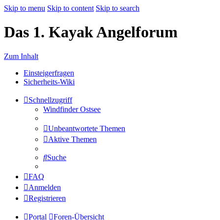
Skip to menu
Skip to content
Skip to search
Das 1. Kayak Angelforum
Zum Inhalt
Einsteigerfragen
Sicherheits-Wiki
Schnellzugriff
Windfinder Ostsee
Unbeantwortete Themen
Aktive Themen
Suche
FAQ
Anmelden
Registrieren
Portal
Foren-Übersicht