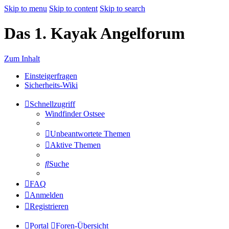
Skip to menu
Skip to content
Skip to search
Das 1. Kayak Angelforum
Zum Inhalt
Einsteigerfragen
Sicherheits-Wiki
Schnellzugriff
Windfinder Ostsee
Unbeantwortete Themen
Aktive Themen
Suche
FAQ
Anmelden
Registrieren
Portal
Foren-Übersicht