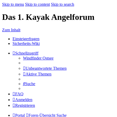
Skip to menu
Skip to content
Skip to search
Das 1. Kayak Angelforum
Zum Inhalt
Einsteigerfragen
Sicherheits-Wiki
Schnellzugriff
Windfinder Ostsee
Unbeantwortete Themen
Aktive Themen
Suche
FAQ
Anmelden
Registrieren
Portal
Foren-Übersicht
Suche