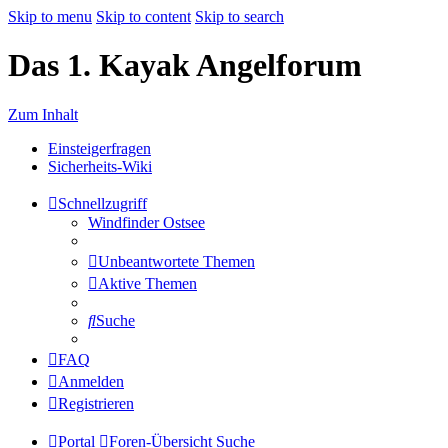
Skip to menu
Skip to content
Skip to search
Das 1. Kayak Angelforum
Zum Inhalt
Einsteigerfragen
Sicherheits-Wiki
Schnellzugriff
Windfinder Ostsee
Unbeantwortete Themen
Aktive Themen
Suche
FAQ
Anmelden
Registrieren
Portal
Foren-Übersicht
Suche