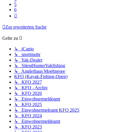
5
6
Nächste
Zur erweiterten Suche
Gehe zu
↳ iCapio
↳ sportmohr
↳ Yak-Dealer
↳ SilentHunterYakfishing
↳ Anglerhaus Moehnesee
KFO (Kayak-Fishing-Open)
↳ KFO 2027
↳ KFO - Archiv
↳ KFO 2026
↳ Einwohnermeldeamt
↳ KFO 2025
↳ Einwohnermeleamt KFO 2025
↳ KFO 2024
↳ Einwohnermeldeamt
↳ KFO 2023