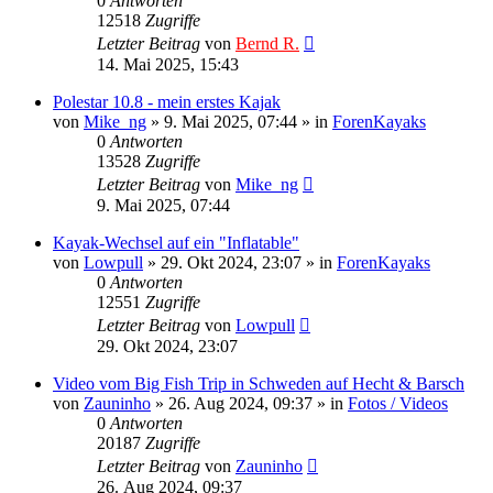
0
Antworten
12518
Zugriffe
Letzter Beitrag
von
Bernd R.
14. Mai 2025, 15:43
Polestar 10.8 - mein erstes Kajak
von
Mike_ng
»
9. Mai 2025, 07:44
» in
ForenKayaks
0
Antworten
13528
Zugriffe
Letzter Beitrag
von
Mike_ng
9. Mai 2025, 07:44
Kayak-Wechsel auf ein "Inflatable"
von
Lowpull
»
29. Okt 2024, 23:07
» in
ForenKayaks
0
Antworten
12551
Zugriffe
Letzter Beitrag
von
Lowpull
29. Okt 2024, 23:07
Video vom Big Fish Trip in Schweden auf Hecht & Barsch
von
Zauninho
»
26. Aug 2024, 09:37
» in
Fotos / Videos
0
Antworten
20187
Zugriffe
Letzter Beitrag
von
Zauninho
26. Aug 2024, 09:37