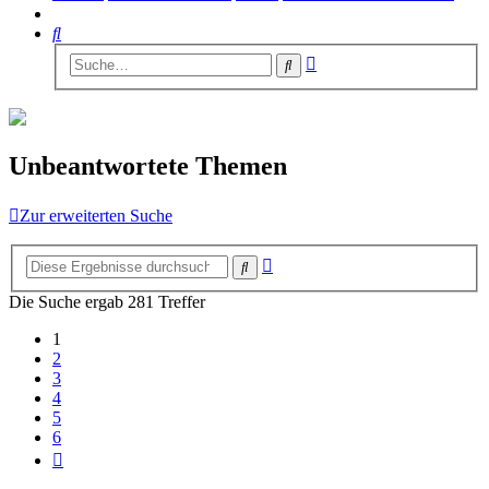
Suche
Erweiterte
Suche
Suche
Unbeantwortete Themen
Zur erweiterten Suche
Erweiterte
Suche
Suche
Die Suche ergab 281 Treffer
1
2
3
4
5
6
Nächste