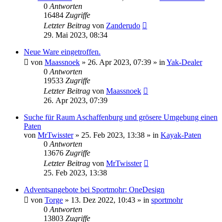
0
Antworten
16484
Zugriffe
Letzter Beitrag
von
Zanderudo
29. Mai 2023, 08:34
Neue Ware eingetroffen.
von
Maassnoek
»
26. Apr 2023, 07:39
» in
Yak-Dealer
0
Antworten
19533
Zugriffe
Letzter Beitrag
von
Maassnoek
26. Apr 2023, 07:39
Suche für Raum Aschaffenburg und grösere Umgebung einen
Paten
von
MrTwisster
»
25. Feb 2023, 13:38
» in
Kayak-Paten
0
Antworten
13676
Zugriffe
Letzter Beitrag
von
MrTwisster
25. Feb 2023, 13:38
Adventsangebote bei Sportmohr: OneDesign
von
Torge
»
13. Dez 2022, 10:43
» in
sportmohr
0
Antworten
13803
Zugriffe