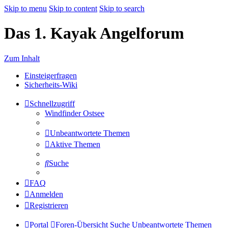
Skip to menu
Skip to content
Skip to search
Das 1. Kayak Angelforum
Zum Inhalt
Einsteigerfragen
Sicherheits-Wiki
Schnellzugriff
Windfinder Ostsee
Unbeantwortete Themen
Aktive Themen
Suche
FAQ
Anmelden
Registrieren
Portal
Foren-Übersicht
Suche
Unbeantwortete Themen