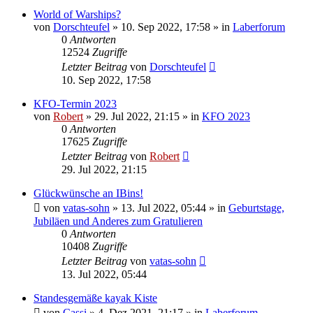
World of Warships?
von
Dorschteufel
»
10. Sep 2022, 17:58
» in
Laberforum
0
Antworten
12524
Zugriffe
Letzter Beitrag
von
Dorschteufel
10. Sep 2022, 17:58
KFO-Termin 2023
von
Robert
»
29. Jul 2022, 21:15
» in
KFO 2023
0
Antworten
17625
Zugriffe
Letzter Beitrag
von
Robert
29. Jul 2022, 21:15
Glückwünsche an IBins!
von
vatas-sohn
»
13. Jul 2022, 05:44
» in
Geburtstage,
Jubiläen und Anderes zum Gratulieren
0
Antworten
10408
Zugriffe
Letzter Beitrag
von
vatas-sohn
13. Jul 2022, 05:44
Standesgemäße kayak Kiste
von
Cassi
»
4. Dez 2021, 21:17
» in
Laberforum