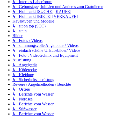
↳ Internes Laberforum
↳ Geburtstage, Jubiläen und Anderes zum Gratulieren
↳ Flohmarkt [SUCHE] [KAUFE]
↳ Flohmarkt [BIETE] [VERKAUFE]
Kayaktypen und Modelle
↳ sit on top (SOT)
↳ sit in
Bilder
↳ Fotos / Videos
↳ stimmungsvolle Angelbilder/-Videos
↳ einfach schöne Urlaubsbilder/-Videos
↳ Foto-, Videotechnik und Equipment
Ausrüstung
↳ Angelgerät
↳ Köderecke
↳ Kleidung
↳ Sicherheitsausrüstung
Reviere / Angelmethoden / Berichte
↳ Ostsee
↳ Berichte vom Wasser
↳ Nordsee
↳ Berichte vom Wasser
↳ Süßwasser
↳ Berichte vom Wasser