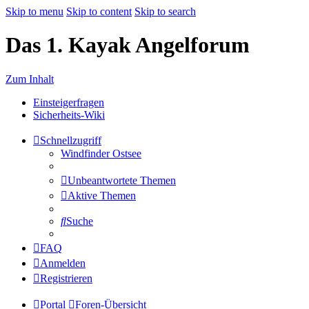
Skip to menu
Skip to content
Skip to search
Das 1. Kayak Angelforum
Zum Inhalt
Einsteigerfragen
Sicherheits-Wiki
Schnellzugriff
Windfinder Ostsee
Unbeantwortete Themen
Aktive Themen
Suche
FAQ
Anmelden
Registrieren
Portal
Foren-Übersicht