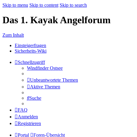
Skip to menu
Skip to content
Skip to search
Das 1. Kayak Angelforum
Zum Inhalt
Einsteigerfragen
Sicherheits-Wiki
Schnellzugriff
Windfinder Ostsee
Unbeantwortete Themen
Aktive Themen
Suche
FAQ
Anmelden
Registrieren
Portal
Foren-Übersicht