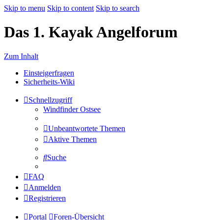
Skip to menu
Skip to content
Skip to search
Das 1. Kayak Angelforum
Zum Inhalt
Einsteigerfragen
Sicherheits-Wiki
Schnellzugriff
Windfinder Ostsee
Unbeantwortete Themen
Aktive Themen
Suche
FAQ
Anmelden
Registrieren
Portal
Foren-Übersicht