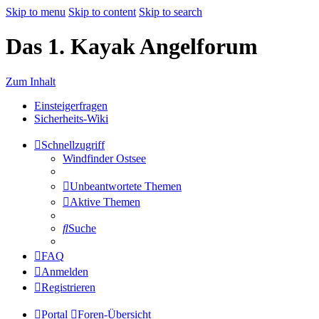
Skip to menu
Skip to content
Skip to search
Das 1. Kayak Angelforum
Zum Inhalt
Einsteigerfragen
Sicherheits-Wiki
Schnellzugriff
Windfinder Ostsee
Unbeantwortete Themen
Aktive Themen
Suche
FAQ
Anmelden
Registrieren
Portal
Foren-Übersicht