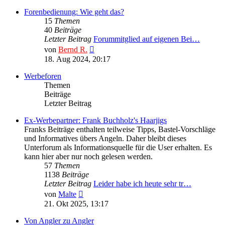
Forenbedienung: Wie geht das?
15
Themen
40
Beiträge
Letzter Beitrag
Forummitglied auf eigenen Bei…
Neuester
von
Bernd R.
Beitrag
18. Aug 2024, 20:17
Werbeforen
Themen
Beiträge
Letzter Beitrag
Ex-Werbepartner: Frank Buchholz's Haarjigs
Franks Beiträge enthalten teilweise Tipps, Bastel-Vorschläge
und Informatives übers Angeln. Daher bleibt dieses
Unterforum als Informationsquelle für die User erhalten. Es
kann hier aber nur noch gelesen werden.
57
Themen
1138
Beiträge
Letzter Beitrag
Leider habe ich heute sehr tr…
Neuester
von
Malte
Beitrag
21. Okt 2025, 13:17
Von Angler zu Angler