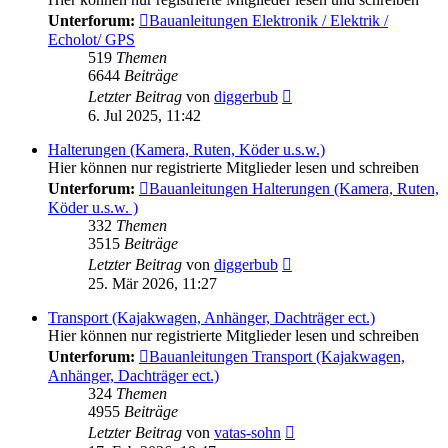
Unterforum:
Bauanleitungen Elektronik / Elektrik /
Echolot/ GPS
519
Themen
6644
Beiträge
Neuester
Letzter Beitrag
von
diggerbub
Beitrag
6. Jul 2025, 11:42
Halterungen (Kamera, Ruten, Köder u.s.w.)
Hier können nur registrierte Mitglieder lesen und schreiben
Unterforum:
Bauanleitungen Halterungen (Kamera, Ruten,
Köder u.s.w. )
332
Themen
3515
Beiträge
Neuester
Letzter Beitrag
von
diggerbub
Beitrag
25. Mär 2026, 11:27
Transport (Kajakwagen, Anhänger, Dachträger ect.)
Hier können nur registrierte Mitglieder lesen und schreiben
Unterforum:
Bauanleitungen Transport (Kajakwagen,
Anhänger, Dachträger ect.)
324
Themen
4955
Beiträge
Neuester
Letzter Beitrag
von
vatas-sohn
Beitrag