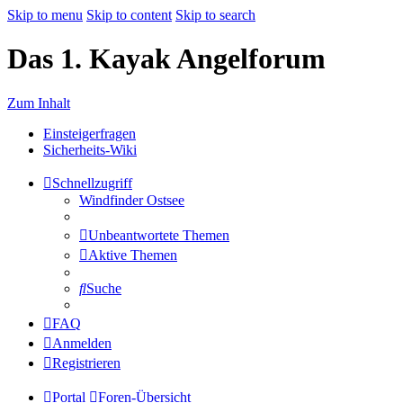
Skip to menu
Skip to content
Skip to search
Das 1. Kayak Angelforum
Zum Inhalt
Einsteigerfragen
Sicherheits-Wiki
Schnellzugriff
Windfinder Ostsee
Unbeantwortete Themen
Aktive Themen
Suche
FAQ
Anmelden
Registrieren
Portal
Foren-Übersicht