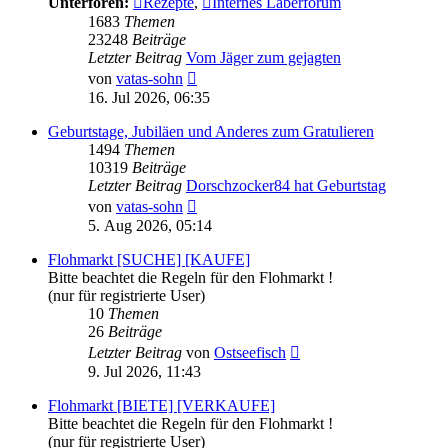
Unterforen:
Rezepte
,
Internes Laberforum
1683
Themen
23248
Beiträge
Letzter Beitrag
Vom Jäger zum gejagten
Neuester
von
vatas-sohn
Beitrag
16. Jul 2026, 06:35
Geburtstage, Jubiläen und Anderes zum Gratulieren
1494
Themen
10319
Beiträge
Letzter Beitrag
Dorschzocker84 hat Geburtstag
Neuester
von
vatas-sohn
Beitrag
5. Aug 2026, 05:14
Flohmarkt [SUCHE] [KAUFE]
Bitte beachtet die Regeln für den Flohmarkt !
(nur für registrierte User)
10
Themen
26
Beiträge
Neuester
Letzter Beitrag
von
Ostseefisch
Beitrag
9. Jul 2026, 11:43
Flohmarkt [BIETE] [VERKAUFE]
Bitte beachtet die Regeln für den Flohmarkt !
(nur für registrierte User)