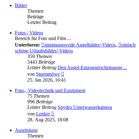
Bilder
Themen
Beiträge
Letzter Beitrag
Fotos / Videos
Bereich für Foto und Film ...
Unterforen:
stimmungsvolle Angelbilder/-Videos
,
einfach
schöne Urlaubsbilder/-Videos
359
Themen
5443
Beiträge
Letzter Beitrag
Den Angel-Entzugserscheinunge…
Neuester
von
Sturmmöwe
Beitrag
25. Jan 2026, 16:41
Foto-, Videotechnik und Equipment
75
Themen
996
Beiträge
Letzter Beitrag
Spydro Unterwasserkamera
Neuester
von
Lenker
Beitrag
28. Aug 2025, 18:08
Ausrüstung
Themen