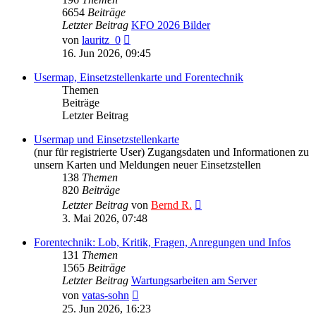
6654
Beiträge
Letzter Beitrag
KFO 2026 Bilder
Neuester
von
lauritz_0
Beitrag
16. Jun 2026, 09:45
Usermap, Einsetzstellenkarte und Forentechnik
Themen
Beiträge
Letzter Beitrag
Usermap und Einsetzstellenkarte
(nur für registrierte User) Zugangsdaten und Informationen zu
unsern Karten und Meldungen neuer Einsetzstellen
138
Themen
820
Beiträge
Neuester
Letzter Beitrag
von
Bernd R.
Beitrag
3. Mai 2026, 07:48
Forentechnik: Lob, Kritik, Fragen, Anregungen und Infos
131
Themen
1565
Beiträge
Letzter Beitrag
Wartungsarbeiten am Server
Neuester
von
vatas-sohn
Beitrag
25. Jun 2026, 16:23