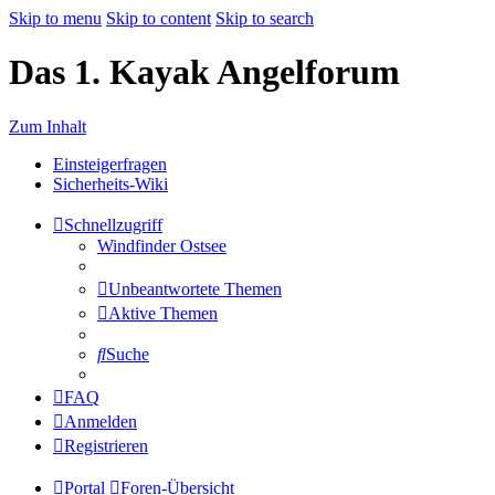
Skip to menu
Skip to content
Skip to search
Das 1. Kayak Angelforum
Zum Inhalt
Einsteigerfragen
Sicherheits-Wiki
Schnellzugriff
Windfinder Ostsee
Unbeantwortete Themen
Aktive Themen
Suche
FAQ
Anmelden
Registrieren
Portal
Foren-Übersicht