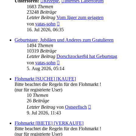
Unterforen:
Rezepte
,
Internes Laberforum
1683
Themen
23248
Beiträge
Letzter Beitrag
Vom Jäger zum gejagten
Neuester
von
vatas-sohn
Beitrag
16. Jul 2026, 06:35
Geburtstage, Jubiläen und Anderes zum Gratulieren
1494
Themen
10319
Beiträge
Letzter Beitrag
Dorschzocker84 hat Geburtstag
Neuester
von
vatas-sohn
Beitrag
5. Aug 2026, 05:14
Flohmarkt [SUCHE] [KAUFE]
Bitte beachtet die Regeln für den Flohmarkt !
(nur für registrierte User)
10
Themen
26
Beiträge
Neuester
Letzter Beitrag
von
Ostseefisch
Beitrag
9. Jul 2026, 11:43
Flohmarkt [BIETE] [VERKAUFE]
Bitte beachtet die Regeln für den Flohmarkt !
(nur für registrierte User)