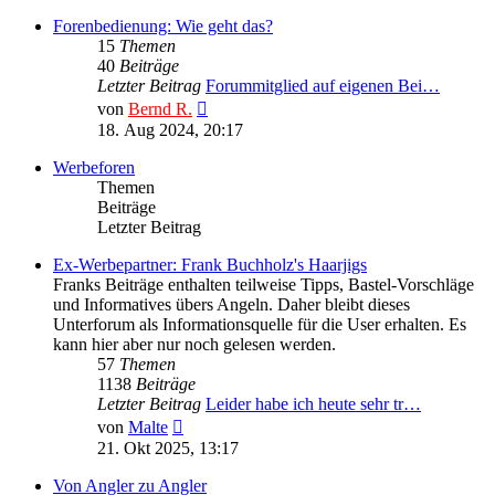
Forenbedienung: Wie geht das?
15
Themen
40
Beiträge
Letzter Beitrag
Forummitglied auf eigenen Bei…
Neuester
von
Bernd R.
Beitrag
18. Aug 2024, 20:17
Werbeforen
Themen
Beiträge
Letzter Beitrag
Ex-Werbepartner: Frank Buchholz's Haarjigs
Franks Beiträge enthalten teilweise Tipps, Bastel-Vorschläge
und Informatives übers Angeln. Daher bleibt dieses
Unterforum als Informationsquelle für die User erhalten. Es
kann hier aber nur noch gelesen werden.
57
Themen
1138
Beiträge
Letzter Beitrag
Leider habe ich heute sehr tr…
Neuester
von
Malte
Beitrag
21. Okt 2025, 13:17
Von Angler zu Angler