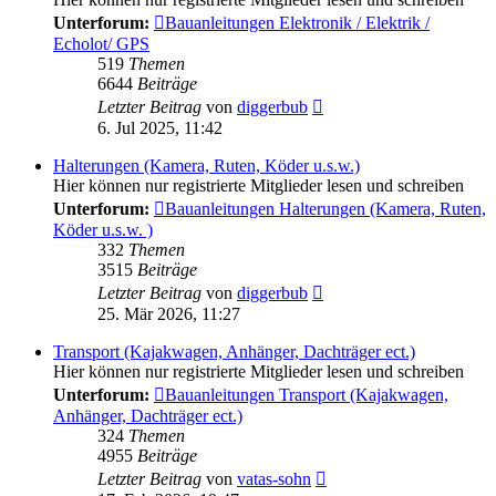
Unterforum:
Bauanleitungen Elektronik / Elektrik /
Echolot/ GPS
519
Themen
6644
Beiträge
Neuester
Letzter Beitrag
von
diggerbub
Beitrag
6. Jul 2025, 11:42
Halterungen (Kamera, Ruten, Köder u.s.w.)
Hier können nur registrierte Mitglieder lesen und schreiben
Unterforum:
Bauanleitungen Halterungen (Kamera, Ruten,
Köder u.s.w. )
332
Themen
3515
Beiträge
Neuester
Letzter Beitrag
von
diggerbub
Beitrag
25. Mär 2026, 11:27
Transport (Kajakwagen, Anhänger, Dachträger ect.)
Hier können nur registrierte Mitglieder lesen und schreiben
Unterforum:
Bauanleitungen Transport (Kajakwagen,
Anhänger, Dachträger ect.)
324
Themen
4955
Beiträge
Neuester
Letzter Beitrag
von
vatas-sohn
Beitrag