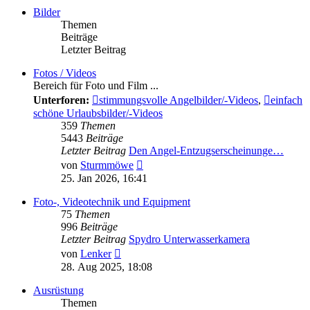
Bilder
Themen
Beiträge
Letzter Beitrag
Fotos / Videos
Bereich für Foto und Film ...
Unterforen:
stimmungsvolle Angelbilder/-Videos
,
einfach
schöne Urlaubsbilder/-Videos
359
Themen
5443
Beiträge
Letzter Beitrag
Den Angel-Entzugserscheinunge…
Neuester
von
Sturmmöwe
Beitrag
25. Jan 2026, 16:41
Foto-, Videotechnik und Equipment
75
Themen
996
Beiträge
Letzter Beitrag
Spydro Unterwasserkamera
Neuester
von
Lenker
Beitrag
28. Aug 2025, 18:08
Ausrüstung
Themen