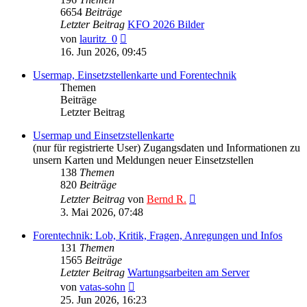
6654
Beiträge
Letzter Beitrag
KFO 2026 Bilder
Neuester
von
lauritz_0
Beitrag
16. Jun 2026, 09:45
Usermap, Einsetzstellenkarte und Forentechnik
Themen
Beiträge
Letzter Beitrag
Usermap und Einsetzstellenkarte
(nur für registrierte User) Zugangsdaten und Informationen zu
unsern Karten und Meldungen neuer Einsetzstellen
138
Themen
820
Beiträge
Neuester
Letzter Beitrag
von
Bernd R.
Beitrag
3. Mai 2026, 07:48
Forentechnik: Lob, Kritik, Fragen, Anregungen und Infos
131
Themen
1565
Beiträge
Letzter Beitrag
Wartungsarbeiten am Server
Neuester
von
vatas-sohn
Beitrag
25. Jun 2026, 16:23