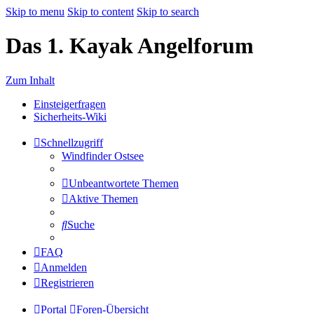
Skip to menu
Skip to content
Skip to search
Das 1. Kayak Angelforum
Zum Inhalt
Einsteigerfragen
Sicherheits-Wiki
Schnellzugriff
Windfinder Ostsee
Unbeantwortete Themen
Aktive Themen
Suche
FAQ
Anmelden
Registrieren
Portal
Foren-Übersicht