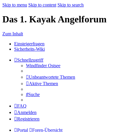
Skip to menu
Skip to content
Skip to search
Das 1. Kayak Angelforum
Zum Inhalt
Einsteigerfragen
Sicherheits-Wiki
Schnellzugriff
Windfinder Ostsee
Unbeantwortete Themen
Aktive Themen
Suche
FAQ
Anmelden
Registrieren
Portal
Foren-Übersicht