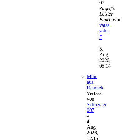
67
Zugriffe
Letzter
Beitrag
von
vatas-
sohn
Neuester
Beitrag
5.
Aug
2026,
05:14
Moin
aus
Reinbek
Verfasst
von
Schneider
007
»
4.
Aug
2026,
12:15