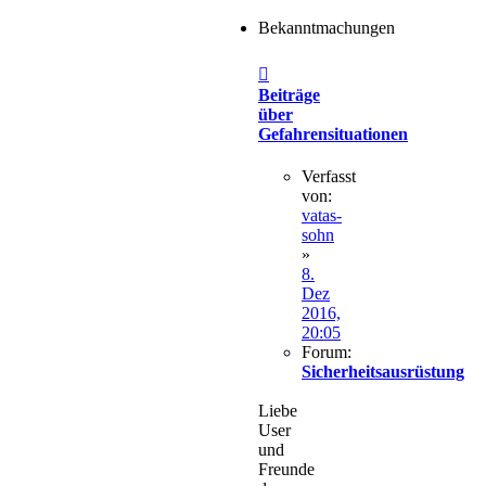
Bekanntmachungen
Beiträge
über
Gefahrensituationen
Verfasst
von:
vatas-
sohn
»
8.
Dez
2016,
20:05
Forum:
Sicherheitsausrüstung
Liebe
User
und
Freunde