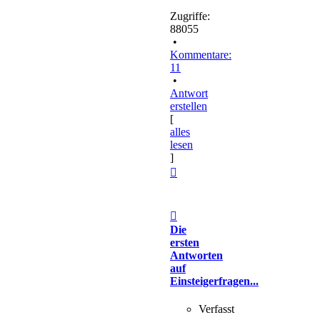
Zugriffe:
88055
•
Kommentare:
11
•
Antwort
erstellen
[
alles
lesen
]
Nach
oben
Die
ersten
Antworten
auf
Einsteigerfragen...
Verfasst