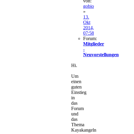
von:
gobio
»
13.
Okt
2014,
07:58
Forum:
Mitglieder
-
Neuvorstellungen
Hi.
Um
einen
guten
Einstieg
in
das
Forum
und
das
Thema
Kayakangeln