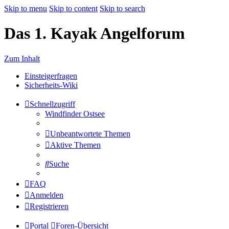
Skip to menu
Skip to content
Skip to search
Das 1. Kayak Angelforum
Zum Inhalt
Einsteigerfragen
Sicherheits-Wiki
Schnellzugriff
Windfinder Ostsee
Unbeantwortete Themen
Aktive Themen
Suche
FAQ
Anmelden
Registrieren
Portal
Foren-Übersicht