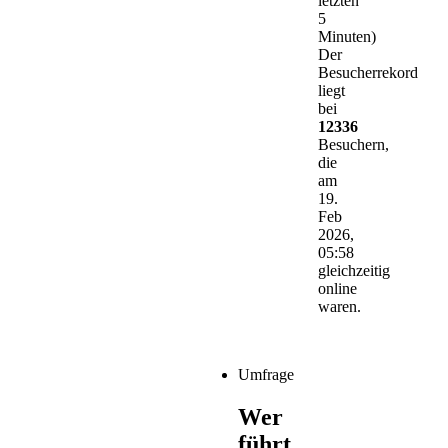
letzten
5
Minuten)
Der
Besucherrekord
liegt
bei
12336
Besuchern,
die
am
19.
Feb
2026,
05:58
gleichzeitig
online
waren.
Umfrage
Wer
führt