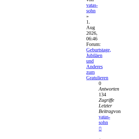
vatas-
sohn
»
1.
Aug
2026,
06:46
Forum:
Geburtstage,
Jubiläen
und
Anderes
zum
Gratulieren
0
Antworten
134
Zugriffe
Letzter
Beitrag
von
vatas-
sohn
Neuester