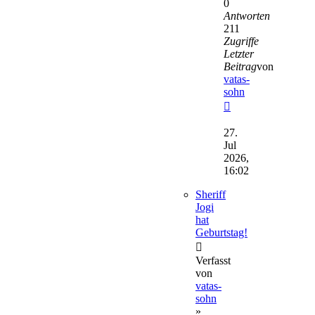
0
Antworten
211
Zugriffe
Letzter
Beitrag
von
vatas-
sohn
Neuester
Beitrag
27.
Jul
2026,
16:02
Sheriff
Jogi
hat
Geburtstag!
Verfasst
von
vatas-
sohn
»