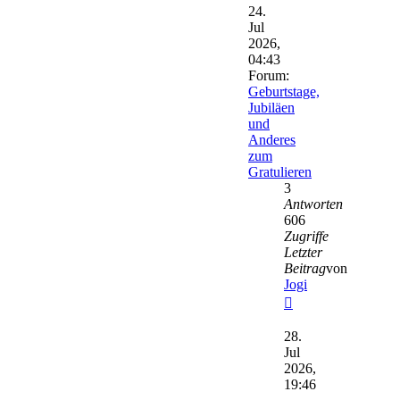
24.
Jul
2026,
04:43
Forum:
Geburtstage,
Jubiläen
und
Anderes
zum
Gratulieren
3
Antworten
606
Zugriffe
Letzter
Beitrag
von
Jogi
Neuester
Beitrag
28.
Jul
2026,
19:46