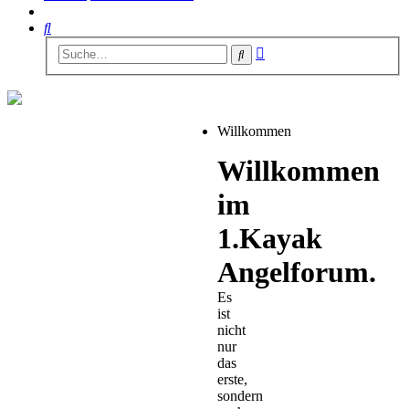
Suche
Erweiterte
Suche
Suche
Willkommen
Willkommen
im
1.Kayak
Angelforum.
Es
ist
nicht
nur
das
erste,
sondern