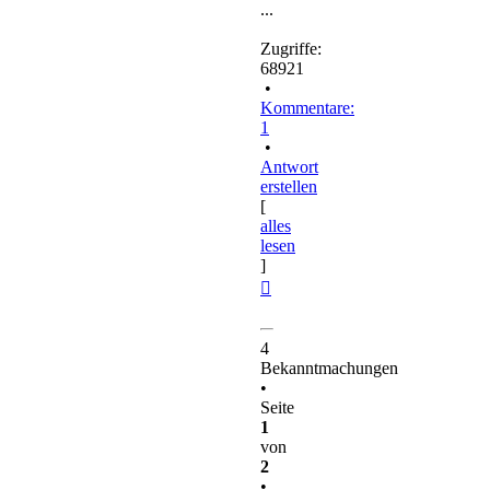
...
Zugriffe:
68921
•
Kommentare:
1
•
Antwort
erstellen
[
alles
lesen
]
Nach
oben
4
Bekanntmachungen
•
Seite
1
von
2
•