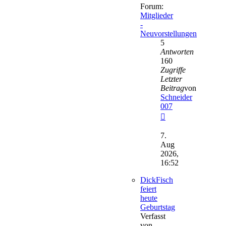
Forum:
Mitglieder
-
Neuvorstellungen
5
Antworten
160
Zugriffe
Letzter
Beitrag
von
Schneider
007
Neuester
Beitrag
7.
Aug
2026,
16:52
DickFisch
feiert
heute
Geburtstag
Verfasst
von