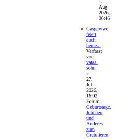
Beitrag
1.
Aug
2026,
06:46
Gasgewwe
feiert
auch
heute...
Verfasst
von
vatas-
sohn
»
27.
Jul
2026,
16:02
Forum:
Geburtstage,
Jubiläen
und
Anderes
zum
Gratulieren