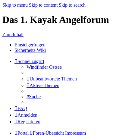
Skip to menu
Skip to content
Skip to search
Das 1. Kayak Angelforum
Zum Inhalt
Einsteigerfragen
Sicherheits-Wiki
Schnellzugriff
Windfinder Ostsee
Unbeantwortete Themen
Aktive Themen
Suche
FAQ
Anmelden
Registrieren
Portal
Foren-Übersicht
Impressum