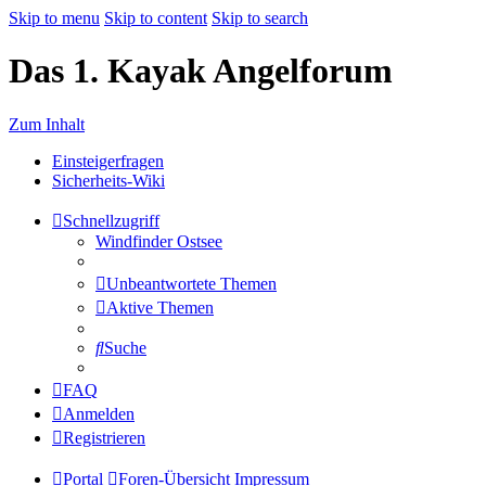
Skip to menu
Skip to content
Skip to search
Das 1. Kayak Angelforum
Zum Inhalt
Einsteigerfragen
Sicherheits-Wiki
Schnellzugriff
Windfinder Ostsee
Unbeantwortete Themen
Aktive Themen
Suche
FAQ
Anmelden
Registrieren
Portal
Foren-Übersicht
Impressum