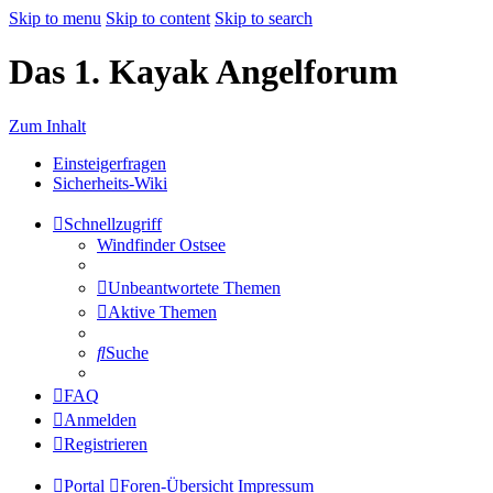
Skip to menu
Skip to content
Skip to search
Das 1. Kayak Angelforum
Zum Inhalt
Einsteigerfragen
Sicherheits-Wiki
Schnellzugriff
Windfinder Ostsee
Unbeantwortete Themen
Aktive Themen
Suche
FAQ
Anmelden
Registrieren
Portal
Foren-Übersicht
Impressum