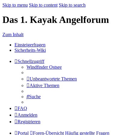
Skip to menu
Skip to content
Skip to search
Das 1. Kayak Angelforum
Zum Inhalt
Einsteigerfragen
Sicherheits-Wiki
Schnellzugriff
Windfinder Ostsee
Unbeantwortete Themen
Aktive Themen
Suche
FAQ
Anmelden
Registrieren
Portal
Foren-Übersicht
Häufig gestellte Fragen