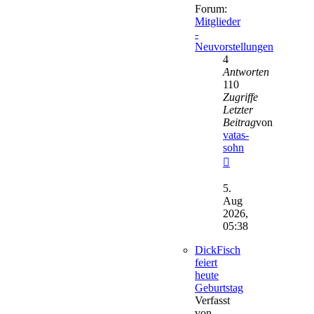
Forum:
Mitglieder
-
Neuvorstellungen
4
Antworten
110
Zugriffe
Letzter
Beitrag
von
vatas-
sohn
Neuester
Beitrag
5.
Aug
2026,
05:38
DickFisch
feiert
heute
Geburtstag
Verfasst
von