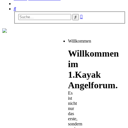
Suche
Erweiterte
Suche
Suche
Willkommen
Willkommen
im
1.Kayak
Angelforum.
Es
ist
nicht
nur
das
erste,
sondern