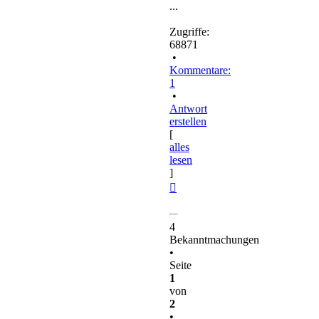
...
Zugriffe:
68871
•
Kommentare:
1
•
Antwort
erstellen
[
alles
lesen
]
Nach
oben
4
Bekanntmachungen
•
Seite
1
von
2
•