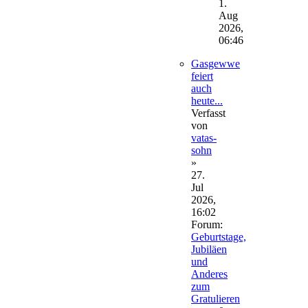
Beitrag
1.
Aug
2026,
06:46
Gasgewwe
feiert
auch
heute...
Verfasst
von
vatas-
sohn
»
27.
Jul
2026,
16:02
Forum:
Geburtstage,
Jubiläen
und
Anderes
zum
Gratulieren