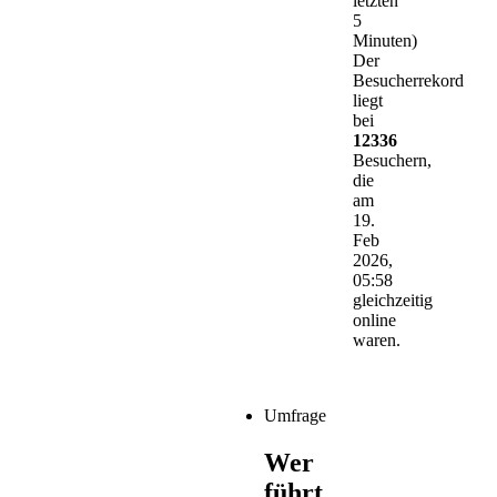
letzten
5
Minuten)
Der
Besucherrekord
liegt
bei
12336
Besuchern,
die
am
19.
Feb
2026,
05:58
gleichzeitig
online
waren.
Umfrage
Wer
führt