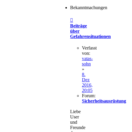
Bekanntmachungen
Beiträge
über
Gefahrensituationen
Verfasst
von:
vatas-
sohn
»
8.
Dez
2016,
20:05
Forum:
Sicherheitsausrüstung
Liebe
User
und
Freunde