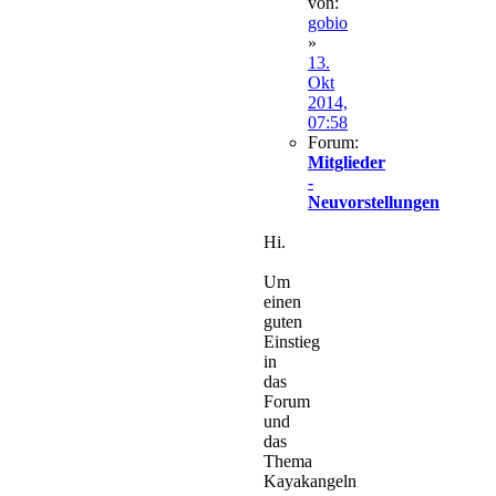
von:
gobio
»
13.
Okt
2014,
07:58
Forum:
Mitglieder
-
Neuvorstellungen
Hi.
Um
einen
guten
Einstieg
in
das
Forum
und
das
Thema
Kayakangeln