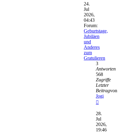
24.
Jul
2026,
04:43
Forum:
Geburtstage,
Jubiläen
und
Anderes
zum
Gratulieren
3
Antworten
568
Zugriffe
Letzter
Beitrag
von
Jogi
Neuester
Beitrag
28.
Jul
2026,
19:46