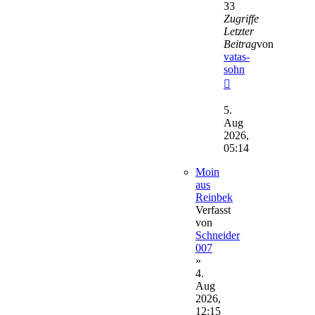
33
Zugriffe
Letzter
Beitrag
von
vatas-
sohn
Neuester
Beitrag
5.
Aug
2026,
05:14
Moin
aus
Reinbek
Verfasst
von
Schneider
007
»
4.
Aug
2026,
12:15