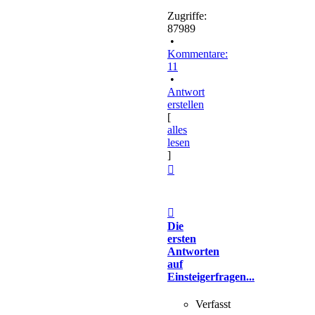
Zugriffe:
87989
•
Kommentare:
11
•
Antwort
erstellen
[
alles
lesen
]
Nach
oben
Die
ersten
Antworten
auf
Einsteigerfragen...
Verfasst