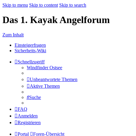
Skip to menu
Skip to content
Skip to search
Das 1. Kayak Angelforum
Zum Inhalt
Einsteigerfragen
Sicherheits-Wiki
Schnellzugriff
Windfinder Ostsee
Unbeantwortete Themen
Aktive Themen
Suche
FAQ
Anmelden
Registrieren
Portal
Foren-Übersicht