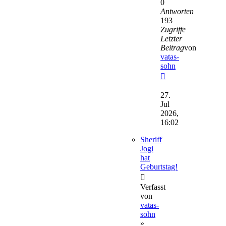
0
Antworten
193
Zugriffe
Letzter
Beitrag
von
vatas-
sohn
Neuester
Beitrag
27.
Jul
2026,
16:02
Sheriff
Jogi
hat
Geburtstag!
Verfasst
von
vatas-
sohn
»