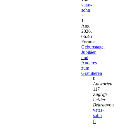
vatas-
sohn
»
1.
Aug
2026,
06:46
Forum:
Geburtstage,
Jubiläen
und
Anderes
zum
Gratulieren
0
Antworten
117
Zugriffe
Letzter
Beitrag
von
vatas-
sohn
Neuester